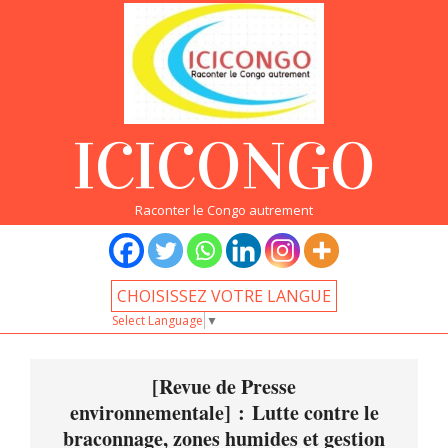
Skip
to
content
ICICONGO
Raconter le Congo autrement
CHOISISSEZ VOTRE LANGUE
Select Language
▼
Primary
Navigation
[Revue de Presse
Menu
environnementale] : Lutte contre le
braconnage, zones humides et gestion