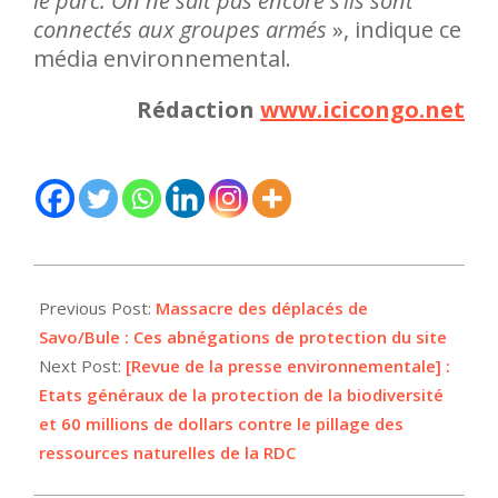
le parc. On ne sait pas encore s’ils sont
connectés aux groupes armés
», indique ce
média environnemental.
Rédaction
www.icicongo.net
2022-
02-
Previous Post:
Massacre des déplacés de
08
Savo/Bule : Ces abnégations de protection du site
Next Post:
[Revue de la presse environnementale] :
Etats généraux de la protection de la biodiversité
et 60 millions de dollars contre le pillage des
ressources naturelles de la RDC