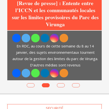
[Revue de presse] : Entente entre
l’ICCN et les communautés locales
sur les limites provisoires du Parc des
at
Virunga
C
En RDC, au cours de cette semaine du 8 au 14
janvier, des sujets environnementaux tournent
autour de la gestion des limites du parc de Virunga.
D’autres médias sont revenus
es
SECURITÉ