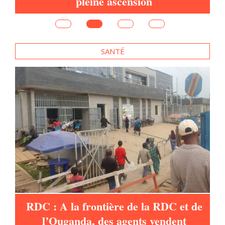
pleine ascension
e
SANTÉ
es
RDC : A la frontière de la RDC et de
l’Ouganda, des agents vendent