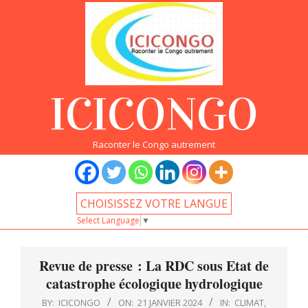
Skip
to
content
ICICONGO
Raconter le Congo autrement
CHOISISSEZ VOTRE LANGUE
Select Language
▼
Primary
Navigation
Revue de presse : La RDC sous Etat de
Menu
catastrophe écologique hydrologique
BY:
ICICONGO
ON:
21 JANVIER 2024
IN:
CLIMAT
,