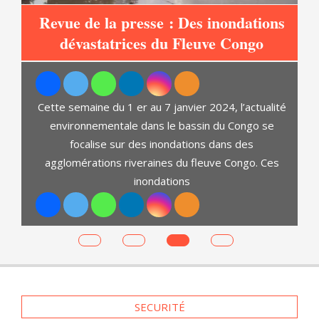
Revue de la presse : Des inondations
s
dévastatrices du Fleuve Congo
es
Cette semaine du 1 er au 7 janvier 2024, l’actualité
environnementale dans le bassin du Congo se
d
focalise sur des inondations dans des
t
agglomérations riveraines du fleuve Congo. Ces
ga.
inondations
SECURITÉ