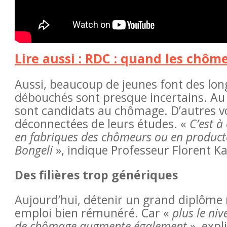
Lire aussi : RDC : quand les chôm
Aussi, beaucoup de jeunes font des long
débouchés sont presque incertains. Au 
sont candidats au chômage. D’autres vo
déconnectées de leurs études. «
C’est à
en fabriques des chômeurs ou en producte
Bongeli
», indique Professeur Florent Ka
Des filières trop génériques
Aujourd’hui, détenir un grand diplôme 
emploi bien rémunéré. Car «
plus le ni
de chômage augmente également
», expl