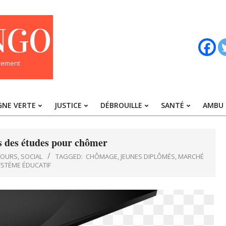
NGO
trement
GNE VERTE
JUSTICE
DÉBROUILLE
SANTÉ
AMBU 
Primary
Navigation
Menu
s des études pour chômer
COURS
,
SOCIAL
TAGGED:
CHÔMAGE
,
JEUNES DIPLÔMÉS
,
MARCHÉ
STÈME ÉDUCATIF