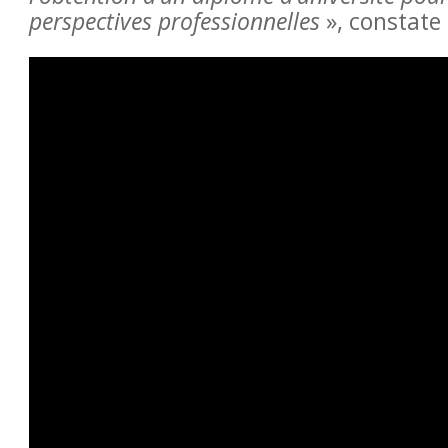
perspectives professionnelles
», constate