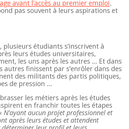
ge avant l’accès au premier emploi
.
pond pas souvent à leurs aspirations et
Dans ses recherches sur le genre, la communi
processus de paix en RDC, Rose Kahambu T
des faiblesses majeures dans l’application de
particulier la
 plusieurs étudiants s’inscrivent à
rès leurs études universitaires,
ment, les uns après les autres … Et dans
s autres finissent par s’enrôler dans des
ent des militants des partis politiques,
es de pression …
brasser les métiers après les études
aspirent en franchir toutes les étapes
 «
N’ayant aucun projet professionnel et
ront après leurs études et attendent
 déterminer leur profil et leurs