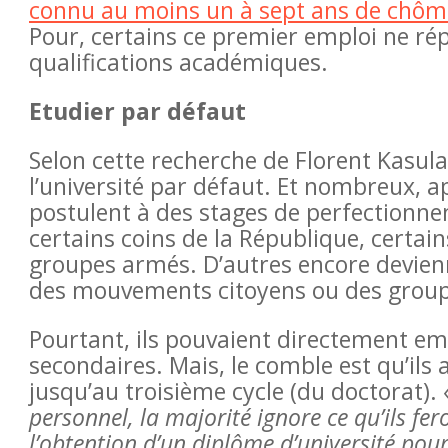
connu au moins un à sept ans de chôma
de Butembo et ailleurs,
Pour, certains ce premier emploi ne ré
 subissent des violences,
qualifications académiques.
ns, menaces ainsi que du
Etudier par défaut
Selon cette recherche de Florent Kasula,
l’université par défaut. Et nombreux, ap
postulent à des stages de perfectionne
certains coins de la République, certain
groupes armés. D’autres encore devienn
des mouvements citoyens ou des group
Pourtant, ils pouvaient directement em
secondaires. Mais, le comble est qu’ils 
jusqu’au troisième cycle (du doctorat).
personnel, la majorité ignore ce qu’ils fe
l’obtention d’un diplôme d’université pour