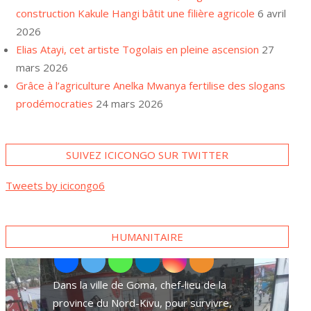
construction Kakule Hangi bâtit une filière agricole
6 avril
2026
Elias Atayi, cet artiste Togolais en pleine ascension
27
mars 2026
Grâce à l’agriculture Anelka Mwanya fertilise des slogans
prodémocraties
24 mars 2026
SUIVEZ ICICONGO SUR TWITTER
A Goma, plusieurs familles
Tweets by icicongo6
se tournent vers des paris
sportifs pour survivre
HUMANITAIRE
Ces superstitions qui accentuent les v
ords de paix
sexuelles contre des pygmées dans l’E
RDC
Dans la ville de Goma, chef-lieu de la
province du Nord-Kivu, pour survivre,