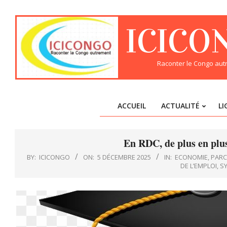
Skip
to
ICICO
content
Raconter le Congo au
ACCUEIL
ACTUALITÉ
LI
En RDC, de plus en plu
BY:
ICICONGO
ON:
5 DÉCEMBRE 2025
IN:
ECONOMIE
,
PAR
DE L’EMPLOI
,
SY