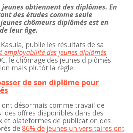
 jeunes obtiennent des diplômes. En
 ayant des études comme seule
e jeunes chômeurs diplômés est en
de leur âge.
asula, publie les résultats de sa
et employabilité des jeunes diplômés
RDC, le chômage des jeunes diplômés
ion mais plutôt la règle.
e passer de son diplôme pour
és
és ont désormais comme travail de
si des offres disponibles dans des
Les femmes très absentes des acc
 et plateformes de publication des
en RDC
près de
86% de jeunes universitaires ont