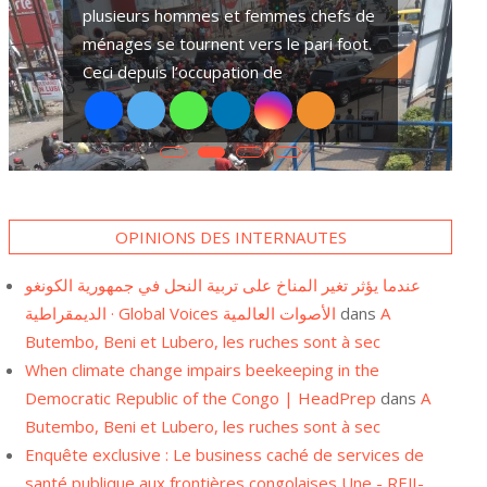
plusieurs hommes et femmes chefs de
ménages se tournent vers le pari foot.
cation publique et
L’Est de la République Démocratique du Congo-RDC
Ceci depuis l’occupation de
uombeane révèle
depuis plusieurs années des conflits armés. Des fi
 ces accords, en
pygmées sont parmi les plus victimes. Elles subiss
de violence
OPINIONS DES INTERNAUTES
عندما يؤثر تغير المناخ على تربية النحل في جمهورية الكونغو
الديمقراطية · Global Voices الأصوات العالمية
dans
A
Butembo, Beni et Lubero, les ruches sont à sec
When climate change impairs beekeeping in the
Democratic Republic of the Congo | HeadPrep
dans
A
Butembo, Beni et Lubero, les ruches sont à sec
Enquête exclusive : Le business caché de services de
santé publique aux frontières congolaises Une - REJI-