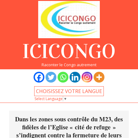
Skip
to
content
ICICONGO
Raconter le Congo autrement
CHOISISSEZ VOTRE LANGUE
Select Language
▼
Primary
Navigation
Dans les zones sous contrôle du M23, des
Menu
fidèles de l’Eglise « cité de refuge »
s’indignent contre la fermeture de leurs