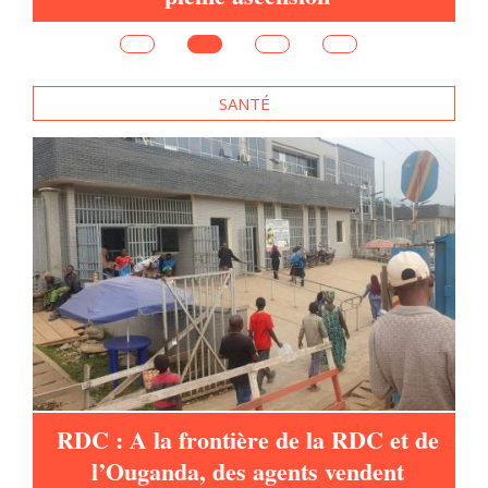
e
SANTÉ
es
RDC : A la frontière de la RDC et de
l’Ouganda, des agents vendent