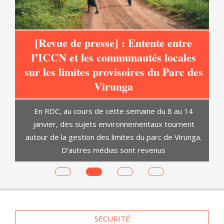
[Revue de presse] : Entente entre
l’ICCN et les communautés locales
sur les limites provisoires du Parc des
at
Virunga
C
En RDC, au cours de cette semaine du 8 au 14
janvier, des sujets environnementaux tournent
autour de la gestion des limites du parc de Virunga.
D’autres médias sont revenus
es
SECURITÉ