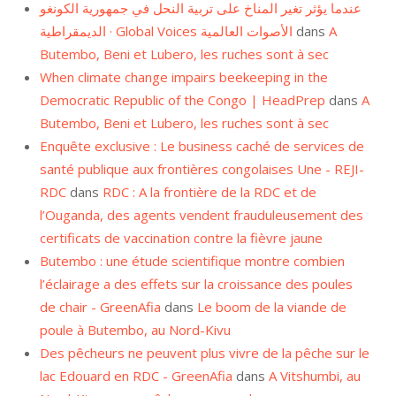
عندما يؤثر تغير المناخ على تربية النحل في جمهورية الكونغو
الديمقراطية · Global Voices الأصوات العالمية
dans
A
Butembo, Beni et Lubero, les ruches sont à sec
When climate change impairs beekeeping in the
Democratic Republic of the Congo | HeadPrep
dans
A
Butembo, Beni et Lubero, les ruches sont à sec
Enquête exclusive : Le business caché de services de
santé publique aux frontières congolaises Une - REJI-
RDC
dans
RDC : A la frontière de la RDC et de
l’Ouganda, des agents vendent frauduleusement des
certificats de vaccination contre la fièvre jaune
Butembo : une étude scientifique montre combien
l’éclairage a des effets sur la croissance des poules
de chair - GreenAfia
dans
Le boom de la viande de
poule à Butembo, au Nord-Kivu
Des pêcheurs ne peuvent plus vivre de la pêche sur le
lac Edouard en RDC - GreenAfia
dans
A Vitshumbi, au