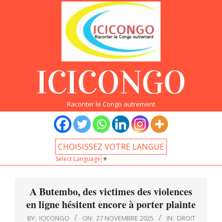
Skip
to
content
ICICONGO
Raconter le Congo autrement
CHOISISSEZ VOTRE LANGUE
Select Language
▼
Primary
Navigation
A Butembo, des victimes des violences
Menu
en ligne hésitent encore à porter plainte
BY:
ICICONGO
ON:
27 NOVEMBRE 2025
IN:
DROIT