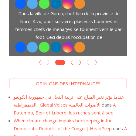
Dans la ville de Goma, chef-lieu de la province du
t
Nord-Kivu, pour survivre, plusieurs hommes et
D
ent
femmes chefs de ménages se tournent vers le pari
s,
foot. Ceci depuis l’occupation de
OPINIONS DES INTERNAUTES
عندما يؤثر تغير المناخ على تربية النحل في جمهورية الكونغو
الديمقراطية · Global Voices الأصوات العالمية
dans
A
Butembo, Beni et Lubero, les ruches sont à sec
When climate change impairs beekeeping in the
Democratic Republic of the Congo | HeadPrep
dans
A