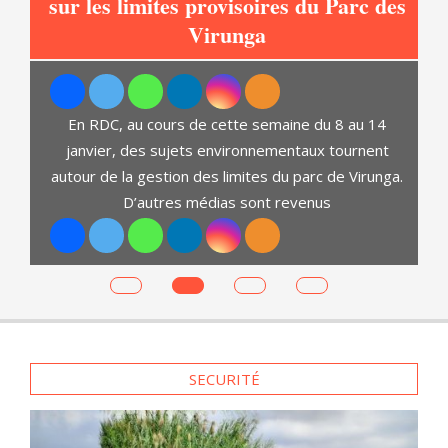
sur les limites provisoires du Parc des
at
Virunga
C
En RDC, au cours de cette semaine du 8 au 14
janvier, des sujets environnementaux tournent
autour de la gestion des limites du parc de Virunga.
D’autres médias sont revenus
es
SECURITÉ