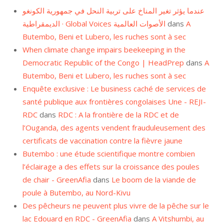
عندما يؤثر تغير المناخ على تربية النحل في جمهورية الكونغو
الديمقراطية · Global Voices الأصوات العالمية
dans
A
Butembo, Beni et Lubero, les ruches sont à sec
When climate change impairs beekeeping in the
Democratic Republic of the Congo | HeadPrep
dans
A
Butembo, Beni et Lubero, les ruches sont à sec
Enquête exclusive : Le business caché de services de
santé publique aux frontières congolaises Une - REJI-
RDC
dans
RDC : A la frontière de la RDC et de
l’Ouganda, des agents vendent frauduleusement des
certificats de vaccination contre la fièvre jaune
Butembo : une étude scientifique montre combien
l’éclairage a des effets sur la croissance des poules
de chair - GreenAfia
dans
Le boom de la viande de
poule à Butembo, au Nord-Kivu
Des pêcheurs ne peuvent plus vivre de la pêche sur le
lac Edouard en RDC - GreenAfia
dans
A Vitshumbi, au
Nord-Kivu, on ne pêche presque plus…