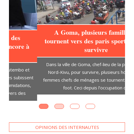
A Goma, plusieurs familles se
tournent vers des paris sportifs pour
à
survivre
L
Dans la ville de Goma, chef-lieu de la province du
t
Nord-Kivu, pour survivre, plusieurs hommes et
D
ent
femmes chefs de ménages se tournent vers le pari
s,
foot. Ceci depuis l’occupation de
OPINIONS DES INTERNAUTES