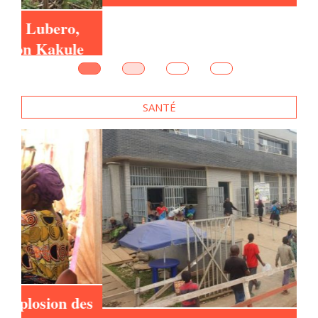
e
SANTÉ
es
RDC : A la frontière de la RDC et de
l’Ouganda, des agents vendent