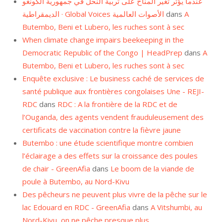
عندما يؤثر تغير المناخ على تربية النحل في جمهورية الكونغو
الديمقراطية · Global Voices الأصوات العالمية
dans
A
Butembo, Beni et Lubero, les ruches sont à sec
When climate change impairs beekeeping in the
Democratic Republic of the Congo | HeadPrep
dans
A
Butembo, Beni et Lubero, les ruches sont à sec
Enquête exclusive : Le business caché de services de
santé publique aux frontières congolaises Une - REJI-
RDC
dans
RDC : A la frontière de la RDC et de
l’Ouganda, des agents vendent frauduleusement des
certificats de vaccination contre la fièvre jaune
Butembo : une étude scientifique montre combien
l’éclairage a des effets sur la croissance des poules
de chair - GreenAfia
dans
Le boom de la viande de
poule à Butembo, au Nord-Kivu
Des pêcheurs ne peuvent plus vivre de la pêche sur le
lac Edouard en RDC - GreenAfia
dans
A Vitshumbi, au
Nord-Kivu, on ne pêche presque plus…