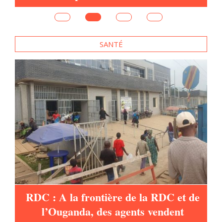
e
SANTÉ
es
RDC : A la frontière de la RDC et de
l’Ouganda, des agents vendent