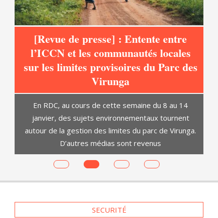
[Revue de presse] : Entente entre
l’ICCN et les communautés locales
sur les limites provisoires du Parc des
at
Virunga
C
En RDC, au cours de cette semaine du 8 au 14
janvier, des sujets environnementaux tournent
autour de la gestion des limites du parc de Virunga.
D’autres médias sont revenus
es
SECURITÉ