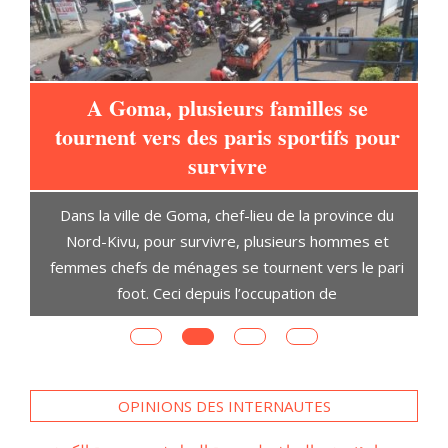
A Goma, plusieurs familles se
tournent vers des paris sportifs pour
à
survivre
L
Dans la ville de Goma, chef-lieu de la province du
t
Nord-Kivu, pour survivre, plusieurs hommes et
D
ent
femmes chefs de ménages se tournent vers le pari
s,
foot. Ceci depuis l’occupation de
OPINIONS DES INTERNAUTES