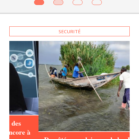
SECURITÉ
à
Du côté congolais, sur le lac Edouard,
la faible production insécurise les
pécheurs