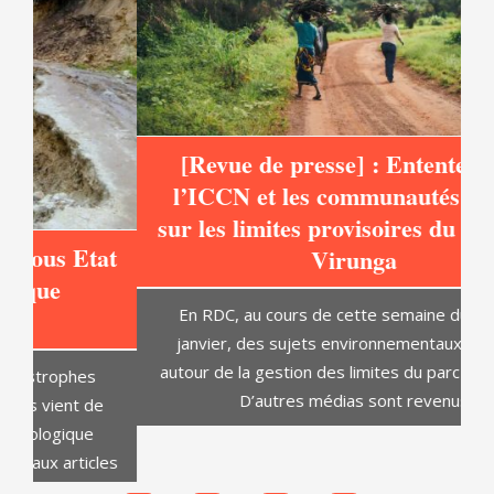
[Revue de presse] : Entente entre
l’ICCN et les communautés locales
sur les limites provisoires du Parc des
at
Virunga
C
En RDC, au cours de cette semaine du 8 au 14
janvier, des sujets environnementaux tournent
autour de la gestion des limites du parc de Virunga.
D’autres médias sont revenus
es