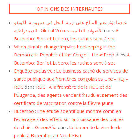
OPINIONS DES INTERNAUTES
عندما يؤثر تغير المناخ على تربية النحل في جمهورية الكونغو
الديمقراطية · Global Voices الأصوات العالمية
dans
A
Butembo, Beni et Lubero, les ruches sont à sec
When climate change impairs beekeeping in the
Democratic Republic of the Congo | HeadPrep
dans
A
Butembo, Beni et Lubero, les ruches sont à sec
Enquête exclusive : Le business caché de services de
santé publique aux frontières congolaises Une - REJI-
RDC
dans
RDC : A la frontière de la RDC et de
l’Ouganda, des agents vendent frauduleusement des
certificats de vaccination contre la fièvre jaune
Butembo : une étude scientifique montre combien
l’éclairage a des effets sur la croissance des poules
de chair - GreenAfia
dans
Le boom de la viande de
poule à Butembo, au Nord-Kivu
Des pêcheurs ne peuvent plus vivre de la pêche sur le