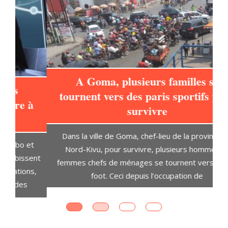
A Goma, plusieurs familles se
tournent vers des paris sportifs pour
à
survivre
L
Dans la ville de Goma, chef-lieu de la province du
t
Nord-Kivu, pour survivre, plusieurs hommes et
D
ent
femmes chefs de ménages se tournent vers le pari
s,
foot. Ceci depuis l’occupation de