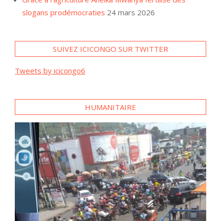
slogans prodémocraties
24 mars 2026
SUIVEZ ICICONGO SUR TWITTER
Tweets by icicongo6
HUMANITAIRE