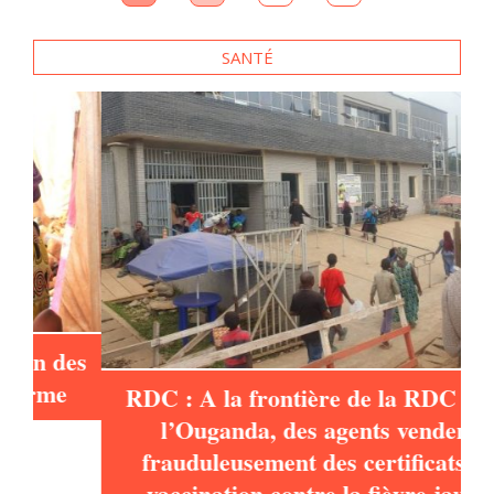
e
SANTÉ
es
RDC : A la frontière de la RDC et de
l’Ouganda, des agents vendent
frauduleusement des certificats de
vaccination contre la fièvre jaune