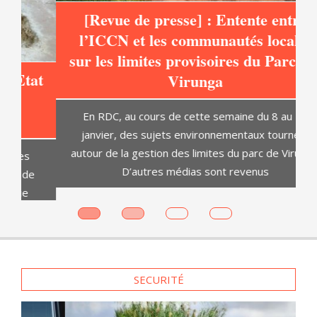
[Revue de presse] : Entente entre
l’ICCN et les communautés locales
sur les limites provisoires du Parc des
at
Virunga
C
En RDC, au cours de cette semaine du 8 au 14
janvier, des sujets environnementaux tournent
autour de la gestion des limites du parc de Virunga.
D’autres médias sont revenus
es
SECURITÉ