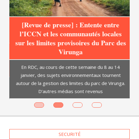
[Revue de presse] : Entente entre
l’ICCN et les communautés locales
sur les limites provisoires du Parc des
at
Virunga
C
En RDC, au cours de cette semaine du 8 au 14
janvier, des sujets environnementaux tournent
autour de la gestion des limites du parc de Virunga.
D’autres médias sont revenus
es
SECURITÉ