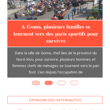
A Goma, plusieurs familles se
tournent vers des paris sportifs pour
à
survivre
L
Dans la ville de Goma, chef-lieu de la province du
t
Nord-Kivu, pour survivre, plusieurs hommes et
D
ent
femmes chefs de ménages se tournent vers le pari
s,
foot. Ceci depuis l’occupation de
OPINIONS DES INTERNAUTES