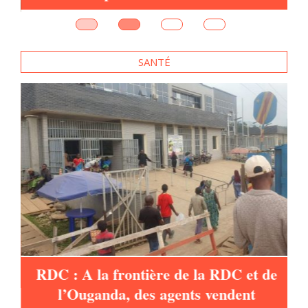
e
SANTÉ
es
RDC : A la frontière de la RDC et de
l’Ouganda, des agents vendent