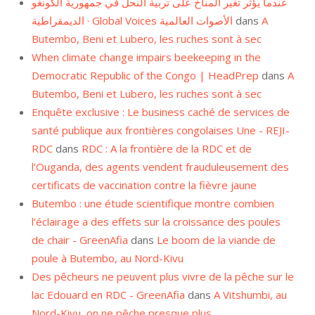
عندما يؤثر تغير المناخ على تربية النحل في جمهورية الكونغو
الديمقراطية · Global Voices الأصوات العالمية
dans
A
Butembo, Beni et Lubero, les ruches sont à sec
When climate change impairs beekeeping in the
Democratic Republic of the Congo | HeadPrep
dans
A
Butembo, Beni et Lubero, les ruches sont à sec
Enquête exclusive : Le business caché de services de
santé publique aux frontières congolaises Une - REJI-
RDC
dans
RDC : A la frontière de la RDC et de
l’Ouganda, des agents vendent frauduleusement des
certificats de vaccination contre la fièvre jaune
Butembo : une étude scientifique montre combien
l’éclairage a des effets sur la croissance des poules
de chair - GreenAfia
dans
Le boom de la viande de
poule à Butembo, au Nord-Kivu
Des pêcheurs ne peuvent plus vivre de la pêche sur le
lac Edouard en RDC - GreenAfia
dans
A Vitshumbi, au
Nord-Kivu, on ne pêche presque plus…