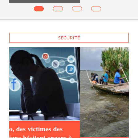
SECURITÉ
à
Du côté congolais, sur le lac Edouard,
la faible production insécurise les
pécheurs