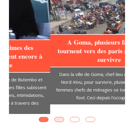
A Goma, plusieurs familles se
tournent vers des paris sportifs pour
à
survivre
L
Dans la ville de Goma, chef-lieu de la province du
t
Nord-Kivu, pour survivre, plusieurs hommes et
D
ent
femmes chefs de ménages se tournent vers le pari
s,
foot. Ceci depuis l’occupation de
OPINIONS DES INTERNAUTES