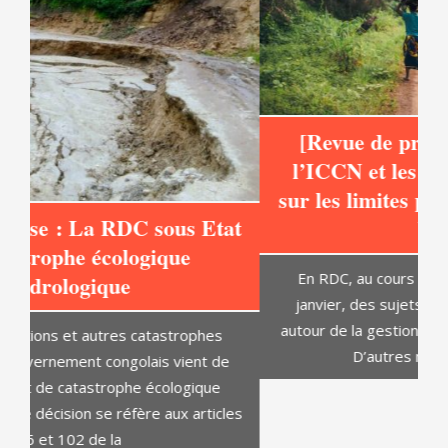
[Revue de presse] : Entente entre
l’ICCN et les communautés locales
sur les limites provisoires du Parc des
at
Virunga
C
En RDC, au cours de cette semaine du 8 au 14
janvier, des sujets environnementaux tournent
autour de la gestion des limites du parc de Virunga.
D’autres médias sont revenus
es