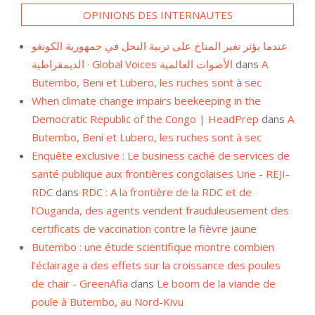
عندما يؤثر تغير المناخ على تربية النحل في جمهورية الكونغو
الديمقراطية · Global Voices الأصوات العالمية
dans
A
Butembo, Beni et Lubero, les ruches sont à sec
When climate change impairs beekeeping in the
Democratic Republic of the Congo | HeadPrep
dans
A
Butembo, Beni et Lubero, les ruches sont à sec
Enquête exclusive : Le business caché de services de
santé publique aux frontières congolaises Une - REJI-
RDC
dans
RDC : A la frontière de la RDC et de
l’Ouganda, des agents vendent frauduleusement des
certificats de vaccination contre la fièvre jaune
Butembo : une étude scientifique montre combien
l’éclairage a des effets sur la croissance des poules
de chair - GreenAfia
dans
Le boom de la viande de
poule à Butembo, au Nord-Kivu
Des pêcheurs ne peuvent plus vivre de la pêche sur le