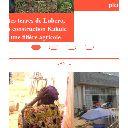
pleine ascension
e
SANTÉ
es
RDC : A la frontière de la RDC et de