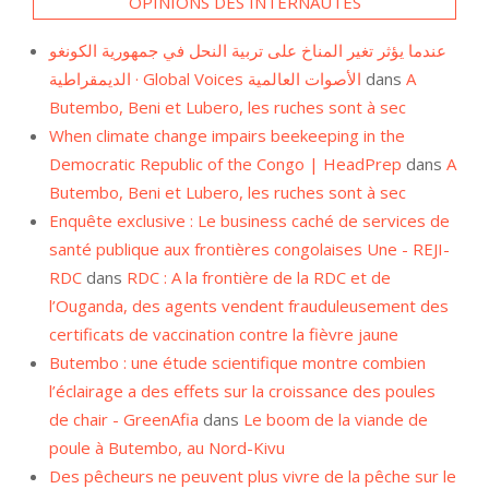
عندما يؤثر تغير المناخ على تربية النحل في جمهورية الكونغو
الديمقراطية · Global Voices الأصوات العالمية
dans
A
Butembo, Beni et Lubero, les ruches sont à sec
When climate change impairs beekeeping in the
Democratic Republic of the Congo | HeadPrep
dans
A
Butembo, Beni et Lubero, les ruches sont à sec
Enquête exclusive : Le business caché de services de
santé publique aux frontières congolaises Une - REJI-
RDC
dans
RDC : A la frontière de la RDC et de
l’Ouganda, des agents vendent frauduleusement des
certificats de vaccination contre la fièvre jaune
Butembo : une étude scientifique montre combien
l’éclairage a des effets sur la croissance des poules
de chair - GreenAfia
dans
Le boom de la viande de
poule à Butembo, au Nord-Kivu
Des pêcheurs ne peuvent plus vivre de la pêche sur le
lac Edouard en RDC - GreenAfia
dans
A Vitshumbi, au
Nord-Kivu, on ne pêche presque plus…