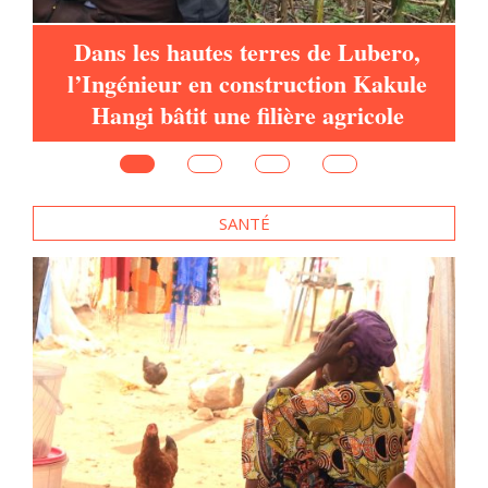
e
SANTÉ
es
RDC : A la frontière de la RDC et de
l’Ouganda, des agents vendent