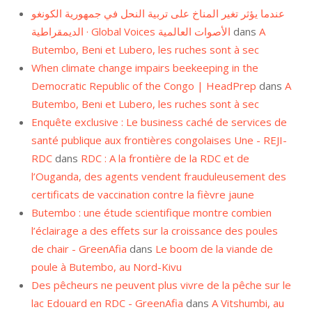
عندما يؤثر تغير المناخ على تربية النحل في جمهورية الكونغو
الديمقراطية · Global Voices الأصوات العالمية
dans
A
Butembo, Beni et Lubero, les ruches sont à sec
When climate change impairs beekeeping in the
Democratic Republic of the Congo | HeadPrep
dans
A
Butembo, Beni et Lubero, les ruches sont à sec
Enquête exclusive : Le business caché de services de
santé publique aux frontières congolaises Une - REJI-
RDC
dans
RDC : A la frontière de la RDC et de
l’Ouganda, des agents vendent frauduleusement des
certificats de vaccination contre la fièvre jaune
Butembo : une étude scientifique montre combien
l’éclairage a des effets sur la croissance des poules
de chair - GreenAfia
dans
Le boom de la viande de
poule à Butembo, au Nord-Kivu
Des pêcheurs ne peuvent plus vivre de la pêche sur le
lac Edouard en RDC - GreenAfia
dans
A Vitshumbi, au