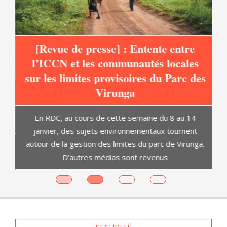
[Revue de presse] : Entente entre
l’ICCN et les communautés locales
sur les limites provisoires du Parc des
at
Virunga
C
En RDC, au cours de cette semaine du 8 au 14
janvier, des sujets environnementaux tournent
autour de la gestion des limites du parc de Virunga.
D’autres médias sont revenus
es
SECURITÉ