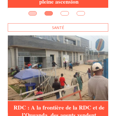
pleine ascension
e
SANTÉ
es
RDC : A la frontière de la RDC et de
l’Ouganda, des agents vendent