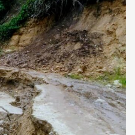
ondations
 Congo
, l’actualité
e focalise sur des
nes du fleuve Congo.
RDC : A la