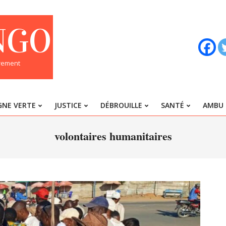
NGO
trement
GNE VERTE
JUSTICE
DÉBROUILLE
SANTÉ
AMBU 
Primary
Navigation
volontaires humanitaires
Menu