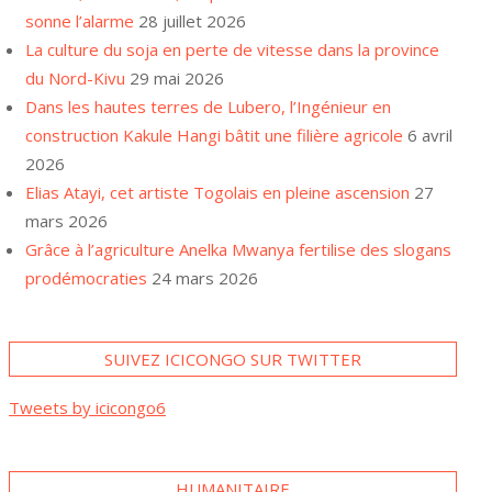
sonne l’alarme
28 juillet 2026
La culture du soja en perte de vitesse dans la province
du Nord-Kivu
29 mai 2026
Dans les hautes terres de Lubero, l’Ingénieur en
construction Kakule Hangi bâtit une filière agricole
6 avril
2026
Elias Atayi, cet artiste Togolais en pleine ascension
27
mars 2026
Grâce à l’agriculture Anelka Mwanya fertilise des slogans
prodémocraties
24 mars 2026
SUIVEZ ICICONGO SUR TWITTER
Tweets by icicongo6
A Goma, plusieurs familles
HUMANITAIRE