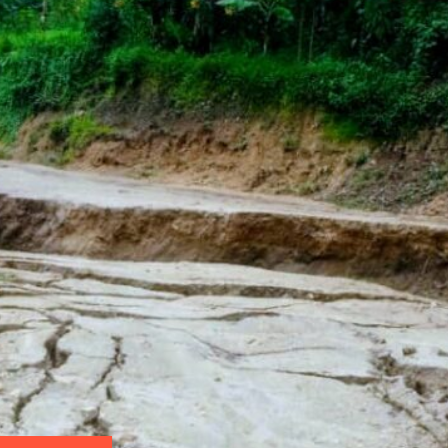
ICCN et les
provisoires
Revue de la presse : Des in
dévastatrices du Fleuve
ier, des sujets
Cette semaine du 1 er au 7 janvier 2024
es limites du
environnementale dans le bassin du Congo s
evenus
inondations dans des agglomérations riverai
Ces inondations