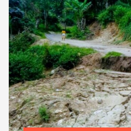
[Revue de presse] : Entente entre l’
communautés locales sur les limites 
du Parc des Virunga
En RDC, au cours de cette semaine du 8 au 14 janv
environnementaux tournent autour de la gestion d
parc de Virunga. D’autres médias sont r