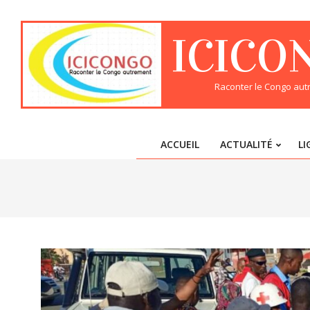
Skip
to
ICICO
content
Raconter le Congo au
ACCUEIL
ACTUALITÉ
LI