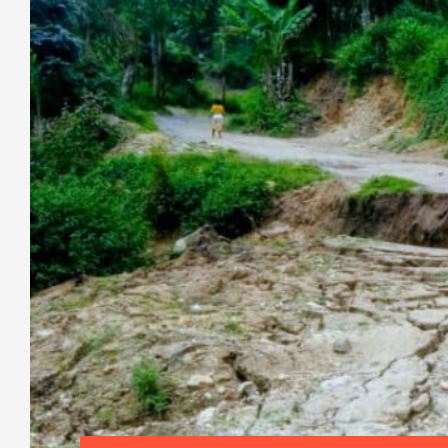
[Revue de presse] : Entente entre l’
communautés locales sur les limites 
du Parc des Virunga
En RDC, au cours de cette semaine du 8 au 14 janv
environnementaux tournent autour de la gestion d
parc de Virunga. D’autres médias sont r