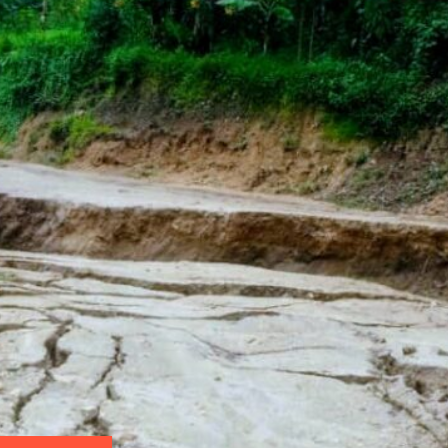
ICCN et les
provisoires
Revue de la presse : Des in
dévastatrices du Fleuve
ier, des sujets
Cette semaine du 1 er au 7 janvier 2024
es limites du
environnementale dans le bassin du Congo s
evenus
inondations dans des agglomérations riverai
Ces inondations