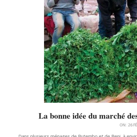
La bonne idée du marché des
2022-
ON:
26 F
02-
Dans plusieurs ménages de Butembo et de Beni, à envi