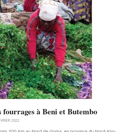
 fourrages à Beni et Butembo
ÉVRIER 2022
rons 300 Km au Nord de Goma, en province du Nord-Kivu,