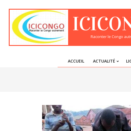
Skip
to
ICICO
content
Raconter le Congo au
ACCUEIL
ACTUALITÉ
LI