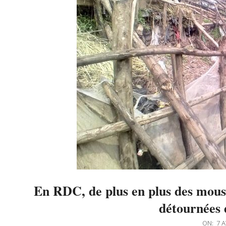
En RDC, de plus en plus des moust
détournées 
2022-
ON:
7 A