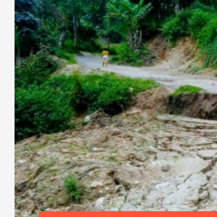
[Revue de presse] : Entente entre l’
communautés locales sur les limites 
du Parc des Virunga
En RDC, au cours de cette semaine du 8 au 14 janv
environnementaux tournent autour de la gestion d
parc de Virunga. D’autres médias sont r