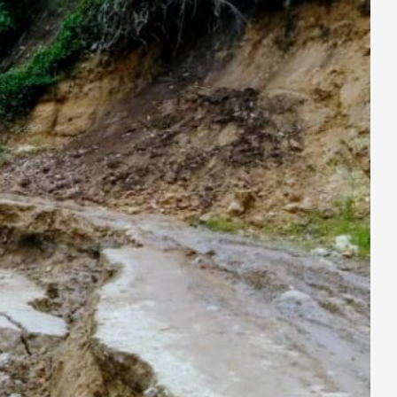
ondations
 Congo
, l’actualité
e focalise sur des
nes du fleuve Congo.
RDC : A la