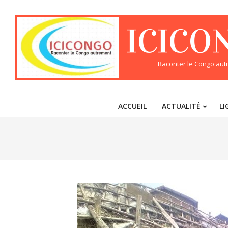
Skip
to
ICICO
content
Raconter le Congo au
ACCUEIL
ACTUALITÉ
LI