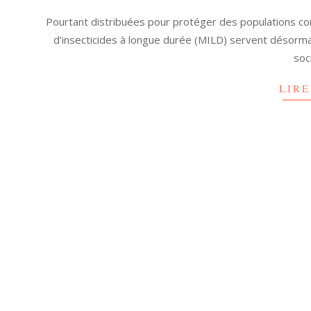
04-
Pourtant distribuées pour protéger des populations con
07
d’insecticides à longue durée (MILD) servent désorma
soc
LIRE