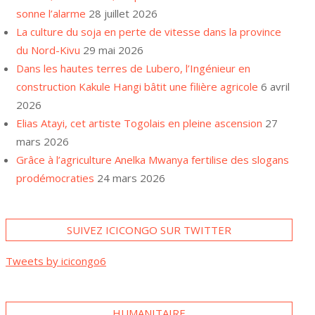
sonne l’alarme
28 juillet 2026
La culture du soja en perte de vitesse dans la province
du Nord-Kivu
29 mai 2026
Dans les hautes terres de Lubero, l’Ingénieur en
construction Kakule Hangi bâtit une filière agricole
6 avril
2026
Elias Atayi, cet artiste Togolais en pleine ascension
27
mars 2026
Grâce à l’agriculture Anelka Mwanya fertilise des slogans
prodémocraties
24 mars 2026
SUIVEZ ICICONGO SUR TWITTER
Tweets by icicongo6
A Goma, plusieurs familles
HUMANITAIRE