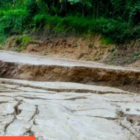
ICCN et les
provisoires
Revue de la presse : Des in
dévastatrices du Fleuve
ier, des sujets
Cette semaine du 1 er au 7 janvier 2024
es limites du
environnementale dans le bassin du Congo s
evenus
inondations dans des agglomérations riverai
Ces inondations