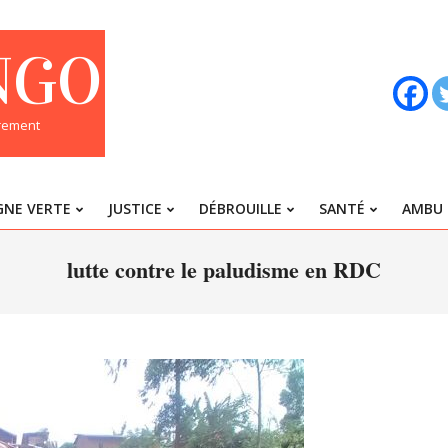
NGO
trement
GNE VERTE
JUSTICE
DÉBROUILLE
SANTÉ
AMBU 
Primary
Navigation
lutte contre le paludisme en RDC
Menu