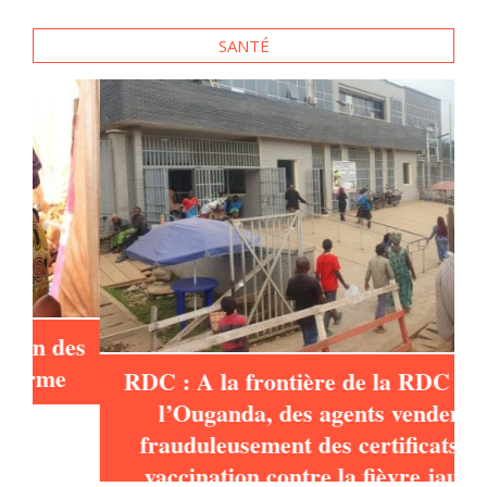
e
SANTÉ
es
RDC : A la frontière de la RDC et de
l’Ouganda, des agents vendent
frauduleusement des certificats de
vaccination contre la fièvre jaune