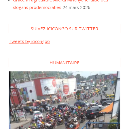
slogans prodémocraties
24 mars 2026
SUIVEZ ICICONGO SUR TWITTER
Tweets by icicongo6
HUMANITAIRE