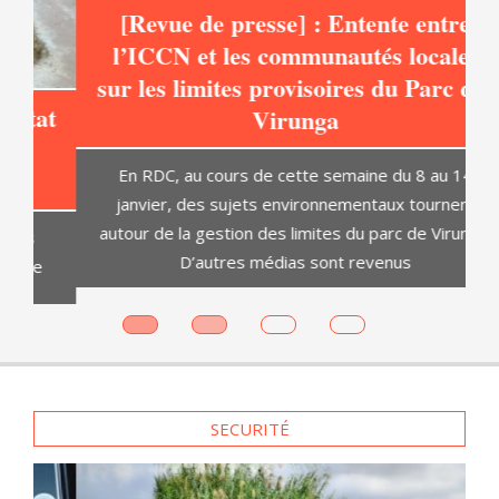
[Revue de presse] : Entente entre
l’ICCN et les communautés locales
sur les limites provisoires du Parc des
at
Virunga
C
En RDC, au cours de cette semaine du 8 au 14
janvier, des sujets environnementaux tournent
autour de la gestion des limites du parc de Virunga.
D’autres médias sont revenus
es
SECURITÉ