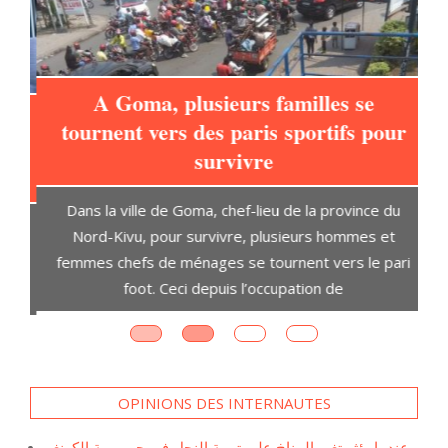
A Goma, plusieurs familles se
tournent vers des paris sportifs pour
à
survivre
L
Dans la ville de Goma, chef-lieu de la province du
t
Nord-Kivu, pour survivre, plusieurs hommes et
D
ent
femmes chefs de ménages se tournent vers le pari
s,
foot. Ceci depuis l’occupation de
OPINIONS DES INTERNAUTES
عندما يؤثر تغير المناخ على تربية النحل في جمهورية الكونغو