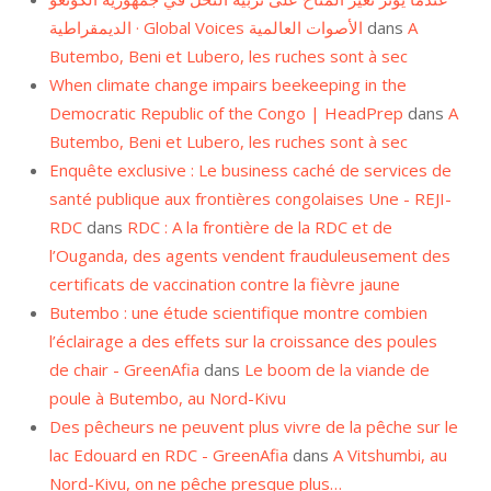
الديمقراطية · Global Voices الأصوات العالمية
dans
A
Butembo, Beni et Lubero, les ruches sont à sec
When climate change impairs beekeeping in the
Democratic Republic of the Congo | HeadPrep
dans
A
Butembo, Beni et Lubero, les ruches sont à sec
Enquête exclusive : Le business caché de services de
santé publique aux frontières congolaises Une - REJI-
RDC
dans
RDC : A la frontière de la RDC et de
l’Ouganda, des agents vendent frauduleusement des
certificats de vaccination contre la fièvre jaune
Butembo : une étude scientifique montre combien
l’éclairage a des effets sur la croissance des poules
de chair - GreenAfia
dans
Le boom de la viande de
poule à Butembo, au Nord-Kivu
Des pêcheurs ne peuvent plus vivre de la pêche sur le
lac Edouard en RDC - GreenAfia
dans
A Vitshumbi, au
Nord-Kivu, on ne pêche presque plus…