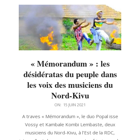
« Mémorandum » : les
désidératas du peuple dans
les voix des musiciens du
Nord-Kivu
2021-
ON:
15 JUIN 2021
06-
A traves « Mémorandum », le duo Popal isse
15
Vossy et Kambale Kombi Lembaste, deux
musiciens du Nord-Kivu, à l’Est de la RDC,