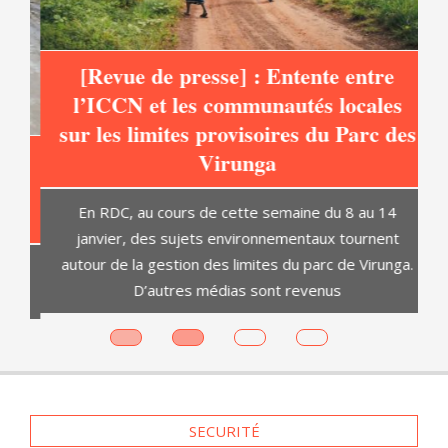
[Revue de presse] : Entente entre
l’ICCN et les communautés locales
sur les limites provisoires du Parc des
at
Virunga
C
En RDC, au cours de cette semaine du 8 au 14
janvier, des sujets environnementaux tournent
autour de la gestion des limites du parc de Virunga.
D’autres médias sont revenus
es
SECURITÉ