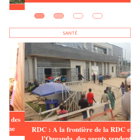
e
SANTÉ
es
RDC : A la frontière de la RDC et de
l’Ouganda, des agents vendent