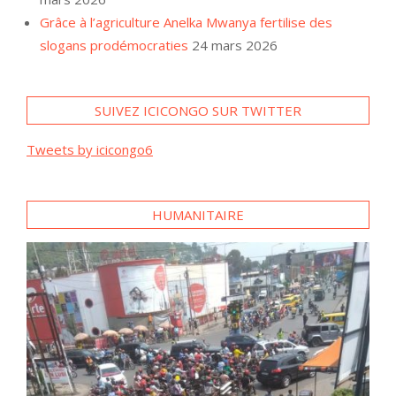
Grâce à l’agriculture Anelka Mwanya fertilise des
slogans prodémocraties
24 mars 2026
SUIVEZ ICICONGO SUR TWITTER
Tweets by icicongo6
HUMANITAIRE