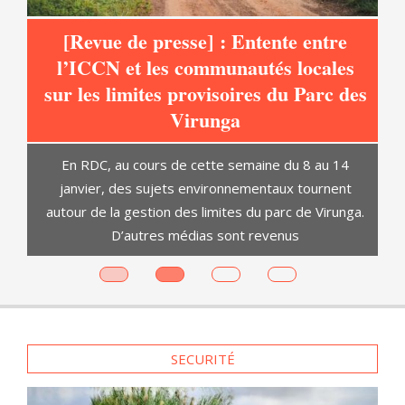
[Revue de presse] : Entente entre
l’ICCN et les communautés locales
sur les limites provisoires du Parc des
at
Virunga
C
En RDC, au cours de cette semaine du 8 au 14
janvier, des sujets environnementaux tournent
autour de la gestion des limites du parc de Virunga.
D’autres médias sont revenus
es
SECURITÉ