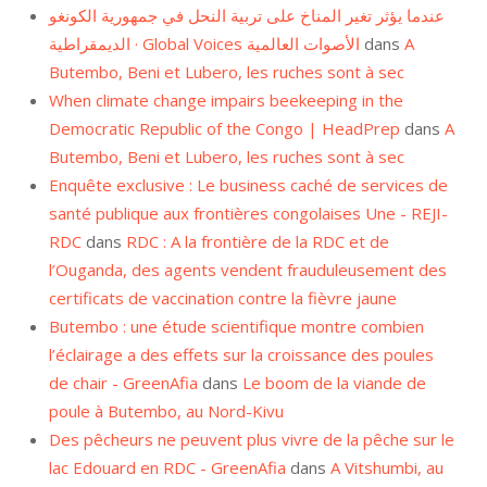
عندما يؤثر تغير المناخ على تربية النحل في جمهورية الكونغو
الديمقراطية · Global Voices الأصوات العالمية
dans
A
Butembo, Beni et Lubero, les ruches sont à sec
When climate change impairs beekeeping in the
Democratic Republic of the Congo | HeadPrep
dans
A
Butembo, Beni et Lubero, les ruches sont à sec
Enquête exclusive : Le business caché de services de
santé publique aux frontières congolaises Une - REJI-
RDC
dans
RDC : A la frontière de la RDC et de
l’Ouganda, des agents vendent frauduleusement des
certificats de vaccination contre la fièvre jaune
Butembo : une étude scientifique montre combien
l’éclairage a des effets sur la croissance des poules
de chair - GreenAfia
dans
Le boom de la viande de
poule à Butembo, au Nord-Kivu
Des pêcheurs ne peuvent plus vivre de la pêche sur le
lac Edouard en RDC - GreenAfia
dans
A Vitshumbi, au
Nord-Kivu, on ne pêche presque plus…