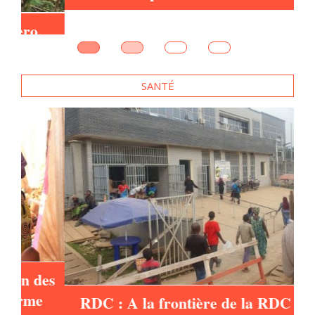
e
SANTÉ
es
RDC : A la frontière de la RDC et de
l’Ouganda, des agents vendent