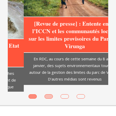
[Revue de presse] : Entente entre
l’ICCN et les communautés locales
sur les limites provisoires du Parc des
at
Virunga
C
En RDC, au cours de cette semaine du 8 au 14
janvier, des sujets environnementaux tournent
autour de la gestion des limites du parc de Virunga.
D’autres médias sont revenus
es
SECURITÉ