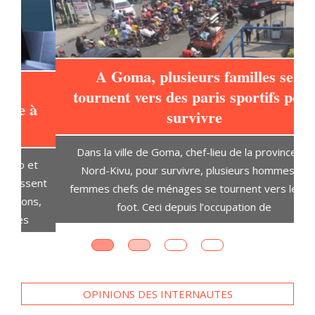
A Goma, plusieurs familles se
tournent vers des paris sportifs pour
à
survivre
L
Dans la ville de Goma, chef-lieu de la province du
t
Nord-Kivu, pour survivre, plusieurs hommes et
D
ent
femmes chefs de ménages se tournent vers le pari
s,
foot. Ceci depuis l’occupation de
OPINIONS DES INTERNAUTES