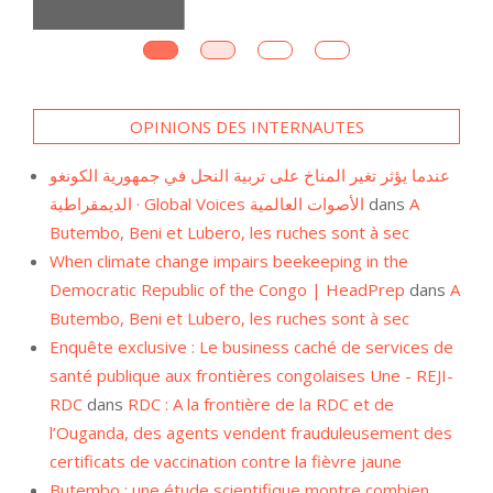
OPINIONS DES INTERNAUTES
عندما يؤثر تغير المناخ على تربية النحل في جمهورية الكونغو
الديمقراطية · Global Voices الأصوات العالمية
dans
A
Butembo, Beni et Lubero, les ruches sont à sec
When climate change impairs beekeeping in the
Democratic Republic of the Congo | HeadPrep
dans
A
Butembo, Beni et Lubero, les ruches sont à sec
Enquête exclusive : Le business caché de services de
santé publique aux frontières congolaises Une - REJI-
RDC
dans
RDC : A la frontière de la RDC et de
l’Ouganda, des agents vendent frauduleusement des
certificats de vaccination contre la fièvre jaune
Butembo : une étude scientifique montre combien
l’éclairage a des effets sur la croissance des poules