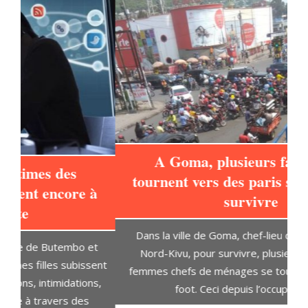
A Goma, plusieurs familles se
tournent vers des paris sportifs pour
à
survivre
L
Dans la ville de Goma, chef-lieu de la province du
t
Nord-Kivu, pour survivre, plusieurs hommes et
D
ent
femmes chefs de ménages se tournent vers le pari
s,
foot. Ceci depuis l’occupation de