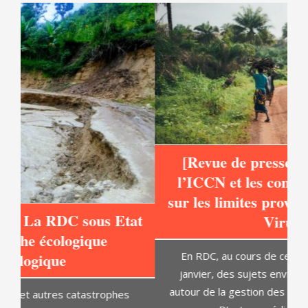
[Revue de presse] : Entente entre
l’ICCN et les communautés locales
sur les limites provisoires du Parc des
at
Virunga
C
En RDC, au cours de cette semaine du 8 au 14
janvier, des sujets environnementaux tournent
autour de la gestion des limites du parc de Virunga.
D’autres médias sont revenus