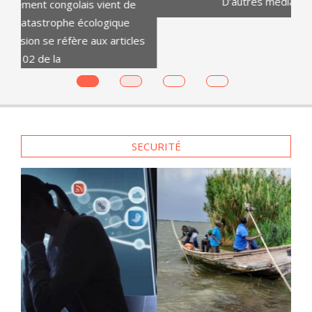
es
SECURITÉ
à