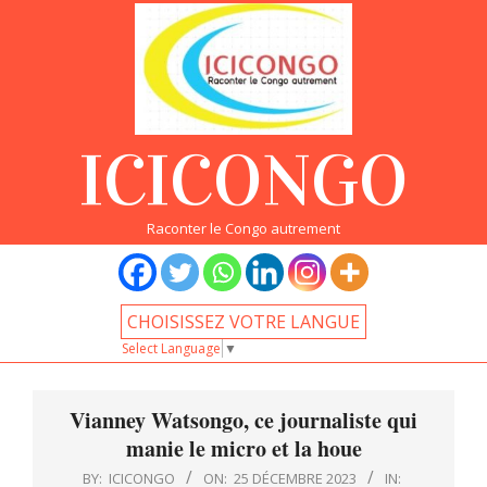
Skip
to
content
ICICONGO
Raconter le Congo autrement
CHOISISSEZ VOTRE LANGUE
Select Language
▼
Primary
Navigation
Vianney Watsongo, ce journaliste qui
Menu
manie le micro et la houe
BY:
ICICONGO
ON:
25 DÉCEMBRE 2023
IN: