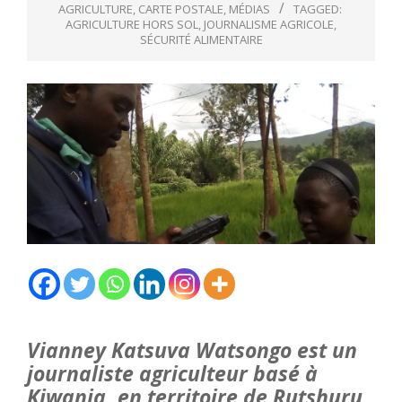
AGRICULTURE
,
CARTE POSTALE
,
MÉDIAS
TAGGED:
AGRICULTURE HORS SOL
,
JOURNALISME AGRICOLE
,
SÉCURITÉ ALIMENTAIRE
Vianney Katsuva Watsongo est un
journaliste agriculteur basé à
Kiwanja, en territoire de Rutshuru,