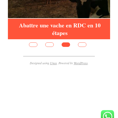
de
Abattre une vache en RDC en 10
étapes
Designed using
Unos
. Powered by
WordPress
.