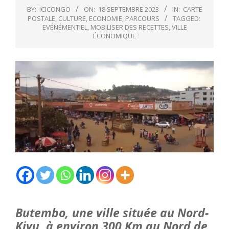
BY:
ICICONGO
ON:
18 SEPTEMBRE 2023
IN:
CARTE
POSTALE
,
CULTURE
,
ECONOMIE
,
PARCOURS
TAGGED:
EVÉNÉMENTIEL
,
MOBILISER DES RECETTES
,
VILLE
ÉCONOMIQUE
Butembo, une ville située au Nord-
Kivu, à environ 300 Km au Nord de