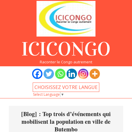
Skip
to
content
ICICONGO
Raconter le Congo autrement
CHOISISSEZ VOTRE LANGUE
Select Language
▼
Primary
Navigation
[Blog] : Top trois d’événements qui
Menu
mobilisent la population en ville de
Butembo