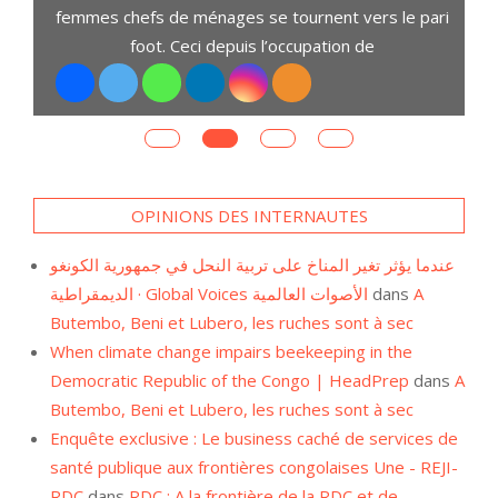
D
ent
femmes chefs de ménages se tournent vers le pari
s,
foot. Ceci depuis l’occupation de
OPINIONS DES INTERNAUTES
عندما يؤثر تغير المناخ على تربية النحل في جمهورية الكونغو
الديمقراطية · Global Voices الأصوات العالمية
dans
A
Butembo, Beni et Lubero, les ruches sont à sec
When climate change impairs beekeeping in the
Democratic Republic of the Congo | HeadPrep
dans
A
Butembo, Beni et Lubero, les ruches sont à sec
Enquête exclusive : Le business caché de services de
santé publique aux frontières congolaises Une - REJI-
RDC
dans
RDC : A la frontière de la RDC et de