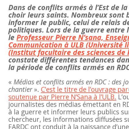
Dans de conflits armés à l’Est de l
choir leurs saints. Nombreux sont 
informer le public, celui de relais d
politiques. Lors de la guerre entre
le
Professeur Pierre N’sana, Ensei
Communication à ULB (Université lib
(Institut facultaire des sciences d
constate différentes tendances dan
la période de conflits armés en RDC
«
Médias et conflits armés en RDC : des jo
chantier
».
C’est le titre de l’ouvrage pa
des violences en ligne
soutenue par Pierre N’Sana à l’ULB.
L’o
plainte
journalistes des médias émettant en R
à la guerre et informer leurs publics su
chercheur, les informations diffusées su
FARDC ont conduit à la naissance d’une