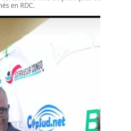
rmés en RDC.
Dans ses recherches sur le genre, la communi
processus de paix en RDC, Rose Kahambu T
des faiblesses majeures dans l’application de
particulier la