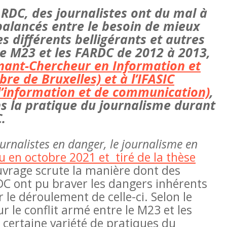
a RDC, des journalistes ont du mal à
balancés entre le besoin de mieux
es différents belligérants et autres
 le M23 et les FARDC de 2012 à 2013,
gnant-Chercheur en Information et
re de Bruxelles) et à l’IFASIC
e l’information et de communication)
,
s la pratique du journalisme durant
.
urnalistes en danger, le journalisme en
ru en octobre 2021 et tiré de la thèse
uvrage scrute la manière dont des
DC ont pu braver les dangers inhérents
Les femmes très absentes des acc
r le déroulement de celle-ci. Selon le
en RDC
r le conflit armé entre le M23 et les
 certaine variété de pratiques du