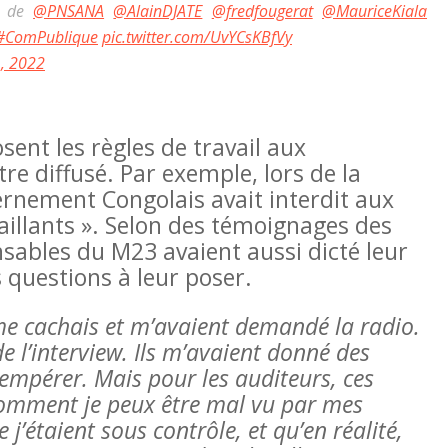
ge de
@PNSANA
@AlainDJATE
@fredfougerat
@MauriceKiala
#ComPublique
pic.twitter.com/UvYCsKBfVy
1, 2022
sent les règles de travail aux
tre diffusé. Par exemple, lors de la
rnement Congolais avait interdit aux
aillants ». Selon des témoignages des
sables du M23 avaient aussi dicté leur
s questions à leur poser.
 me cachais et m’avaient demandé la radio.
de l’interview. Ils m’avaient donné des
tempérer. Mais pour les auditeurs, ces
omment je peux être mal vu par mes
 j’étaient sous contrôle, et qu’en réalité,