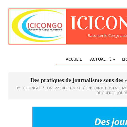
Skip
to
ICICO
content
Raconter le Congo au
ACCUEIL
ACTUALITÉ
LI
Des pratiques de journalisme sous des 
BY:
ICICONGO
ON:
22 JUILLET 2023
IN:
CARTE POSTALE
,
MÉ
DE GUERRE
,
JOUR