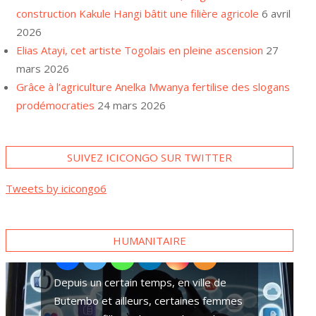
construction Kakule Hangi bâtit une filière agricole
6 avril
2026
Elias Atayi, cet artiste Togolais en pleine ascension
27
mars 2026
Grâce à l’agriculture Anelka Mwanya fertilise des slogans
prodémocraties
24 mars 2026
SUIVEZ ICICONGO SUR TWITTER
A Goma, plusieurs familles
Tweets by icicongo6
se tournent vers des paris
sportifs pour survivre
HUMANITAIRE
Ces superstitions qui accentuent les v
ords de paix
sexuelles contre des pygmées dans l’E
RDC
Dans la ville de Goma, chef-lieu de la
province du Nord-Kivu, pour survivre,