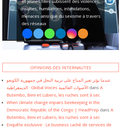
plusieurs hommes et femmes chefs de
ménages se tournent vers le pari foot.
cation publique et
L’Est de la République Démocratique du Congo-RDC
Ceci depuis l’occupation de
uombeane révèle
depuis plusieurs années des conflits armés. Des fi
 ces accords, en
pygmées sont parmi les plus victimes. Elles subiss
de violence
OPINIONS DES INTERNAUTES
عندما يؤثر تغير المناخ على تربية النحل في جمهورية الكونغو
الديمقراطية · Global Voices الأصوات العالمية
dans
A
Butembo, Beni et Lubero, les ruches sont à sec
When climate change impairs beekeeping in the
Democratic Republic of the Congo | HeadPrep
dans
A
Butembo, Beni et Lubero, les ruches sont à sec
Enquête exclusive : Le business caché de services de
santé publique aux frontières congolaises Une - REJI-