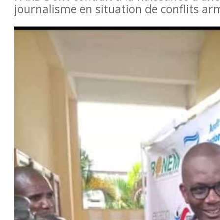
de Butembo et ailleurs,
journalisme en situation de conflits a
 subissent des violences,
ns, menaces ainsi que du