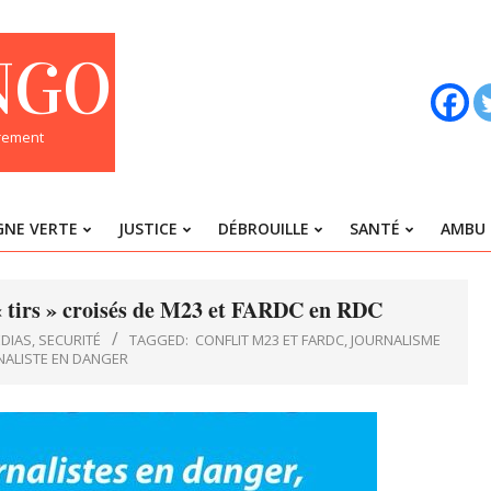
NGO
trement
GNE VERTE
JUSTICE
DÉBROUILLE
SANTÉ
AMBU 
Primary
Navigation
Menu
« tirs » croisés de M23 et FARDC en RDC
DIAS
,
SECURITÉ
TAGGED:
CONFLIT M23 ET FARDC
,
JOURNALISME
NALISTE EN DANGER