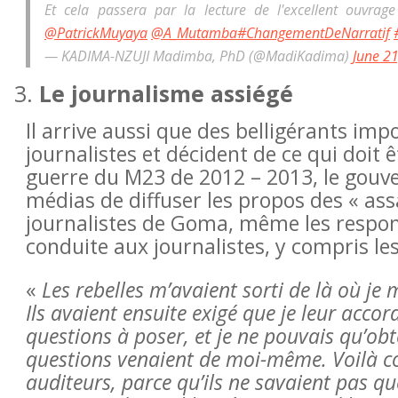
Et cela passera par la lecture de l'excellent ouvra
@PatrickMuyaya
@A_Mutamba
#ChangementDeNarratif
— KADIMA-NZUJI Madimba, PhD (@MadiKadima)
June 2
Le journalisme assiégé
Il arrive aussi que des belligérants impo
journalistes et décident de ce qui doit ê
guerre du M23 de 2012 – 2013, le gouve
médias de diffuser les propos des « ass
journalistes de Goma, même les respon
conduite aux journalistes, y compris le
«
Les rebelles m’avaient sorti de là où je
Ils avaient ensuite exigé que je leur accor
questions à poser, et je ne pouvais qu’ob
questions venaient de moi-même. Voilà c
auditeurs, parce qu’ils ne savaient pas que