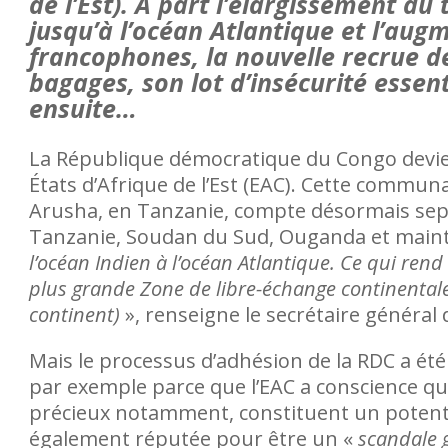
de l’Est). A part l’élargissement d
jusqu’à l’océan Atlantique et l’au
francophones, la nouvelle recrue d
bagages, son lot d’insécurité essent
ensuite…
La République démocratique du Congo dev
États d’Afrique de l’Est (EAC). Cette commun
Arusha, en Tanzanie, compte désormais sep
Tanzanie, Soudan du Sud, Ouganda et maint
l’océan Indien à l’océan Atlantique. Ce qui rend 
plus grande Zone de libre-échange continentale
continent)
», renseigne le secrétaire général 
des violences en ligne
plainte
Mais le processus d’adhésion de la RDC a été 
par exemple parce que l’EAC a conscience qu
précieux notamment, constituent un potentie
également réputée pour être un «
scandale 