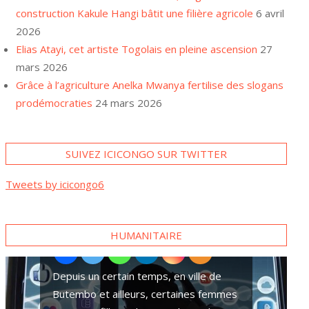
construction Kakule Hangi bâtit une filière agricole
6 avril
2026
Elias Atayi, cet artiste Togolais en pleine ascension
27
mars 2026
Grâce à l’agriculture Anelka Mwanya fertilise des slogans
prodémocraties
24 mars 2026
SUIVEZ ICICONGO SUR TWITTER
A Goma, plusieurs familles
Tweets by icicongo6
se tournent vers des paris
sportifs pour survivre
HUMANITAIRE
Ces superstitions qui accentuent les v
ords de paix
sexuelles contre des pygmées dans l’E
RDC
Dans la ville de Goma, chef-lieu de la
province du Nord-Kivu, pour survivre,