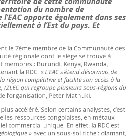
u territoire de cette communauté
gmentation du nombre de
e l’EAC apporte également dans ses
iellement à l’Est du pays. Et
ient le 7ème membre de la Communauté des
auté régionale dont le siège se trouve à
t membres : Burundi, Kenya, Rwanda,
enant la RDC. «
L’EAC s’étend désormais de
la région compétitive et facilite son accès à la
, (ZLEC qui regroupe plusieurs sous-régions du
de l’organisation, Peter Mathuki.
plus accéléré. Selon certains analystes, c’est
Les femmes très absentes des acc
e les ressources congolaises, en métaux
en RDC
l commercial unique. En effet, la RDC est
géologique
» avec un sous-sol riche : diamant,