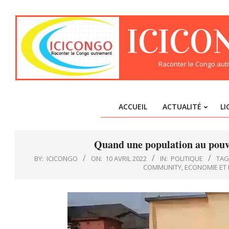
Skip
to
ICICO
content
Raconter le Congo au
ACCUEIL
ACTUALITÉ
LI
Quand une population au pouvo
BY:
ICICONGO
ON:
10 AVRIL 2022
IN:
POLITIQUE
TAG
COMMUNITY
,
ECONOMIE ET I