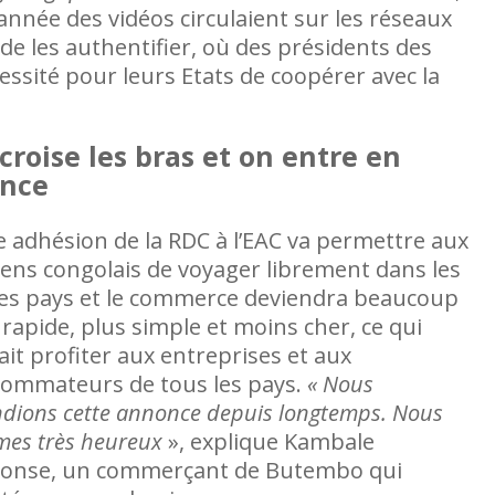
 année des vidéos circulaient sur les réseaux
 de les authentifier, où des présidents des
Dans ses recherches sur le genre, la communi
écessité pour leurs Etats de coopérer avec la
processus de paix en RDC, Rose Kahambu T
des faiblesses majeures dans l’application de
particulier la
croise les bras et on entre en
ence
e adhésion de la RDC à l’EAC va permettre aux
yens congolais de voyager librement dans les
es pays et le commerce deviendra beaucoup
 rapide, plus simple et moins cher, ce qui
ait profiter aux entreprises et aux
ommateurs de tous les pays.
« Nous
ndions cette annonce depuis longtemps. Nous
es très heureux
», explique Kambale
onse, un commerçant de Butembo qui