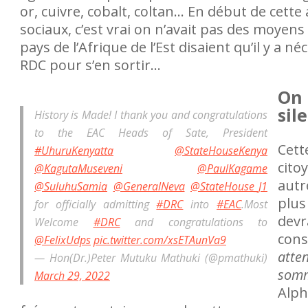
de Butembo et ailleurs,
or, cuivre, cobalt, coltan… En début de cette
 subissent des violences,
sociaux, c’est vrai on n’avait pas des moyens
ns, menaces ainsi que du
pays de l’Afrique de l’Est disaient qu’il y a n
RDC pour s’en sortir…
On 
sil
History is Made! I thank you and congratulations
to the EAC Heads of Sate, President
Cett
#UhuruKenyatta
@StateHouseKenya
cito
@KagutaMuseveni
@PaulKagame
autr
@SuluhuSamia
@GeneralNeva
@StateHouse_J1
plus
for officially admitting
#DRC
into
#EAC
.Most
devr
Welcome
#DRC
and congratulations to
cons
@FelixUdps
pic.twitter.com/xsETAunVa9
atte
— Hon(Dr.)Peter Mutuku Mathuki (@pmathuki)
somm
March 29, 2022
Alph