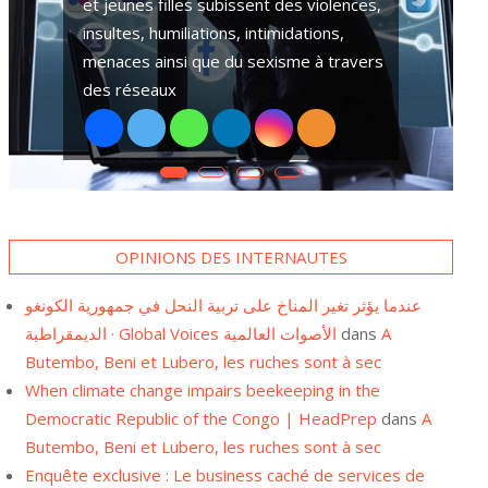
plusieurs hommes et femmes chefs de
ménages se tournent vers le pari foot.
cation publique et
L’Est de la République Démocratique du Congo-RDC
Ceci depuis l’occupation de
uombeane révèle
depuis plusieurs années des conflits armés. Des fi
 ces accords, en
pygmées sont parmi les plus victimes. Elles subiss
de violence
OPINIONS DES INTERNAUTES
عندما يؤثر تغير المناخ على تربية النحل في جمهورية الكونغو
الديمقراطية · Global Voices الأصوات العالمية
dans
A
Butembo, Beni et Lubero, les ruches sont à sec
When climate change impairs beekeeping in the
Democratic Republic of the Congo | HeadPrep
dans
A
Butembo, Beni et Lubero, les ruches sont à sec
Enquête exclusive : Le business caché de services de
santé publique aux frontières congolaises Une - REJI-