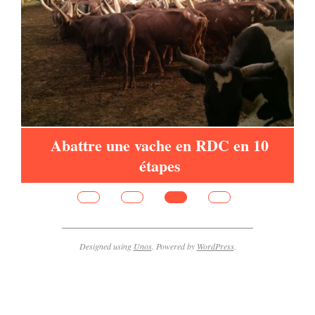
de
Abattre une vache en RDC en 10
étapes
Designed using
Unos
. Powered by
WordPress
.