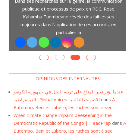
Dans ses recherches sur le genre, la communication
ari
publique et processus de paix en RDC, Rose
Kahambu Tuombeane révèle des faiblesses
majeures dans l’application de ces accords, en
particulier la
OPINIONS DES INTERNAUTES
عندما يؤثر تغير المناخ على تربية النحل في جمهورية الكونغو
الديمقراطية · Global Voices الأصوات العالمية
dans
A
Butembo, Beni et Lubero, les ruches sont à sec
When climate change impairs beekeeping in the
Democratic Republic of the Congo | HeadPrep
dans
A
Butembo, Beni et Lubero, les ruches sont à sec