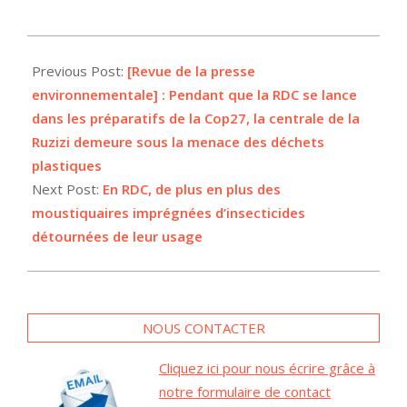
2022-
04-
Previous Post:
[Revue de la presse
06
environnementale] : Pendant que la RDC se lance
dans les préparatifs de la Cop27, la centrale de la
Ruzizi demeure sous la menace des déchets
plastiques
Next Post:
En RDC, de plus en plus des
moustiquaires imprégnées d’insecticides
détournées de leur usage
NOUS CONTACTER
Cliquez ici pour nous écrire grâce à
notre formulaire de contact