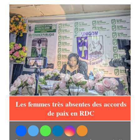
ur
Les femmes très absentes des accords
de paix en RDC
u
t