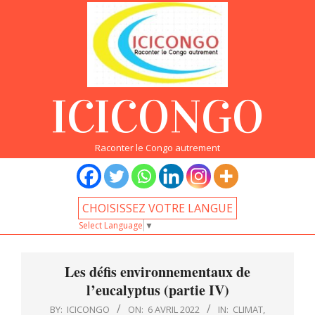
Skip
to
content
ICICONGO
Raconter le Congo autrement
CHOISISSEZ VOTRE LANGUE
Select Language
▼
Primary
Navigation
Les défis environnementaux de
Menu
l’eucalyptus (partie IV)
BY:
ICICONGO
ON:
6 AVRIL 2022
IN:
CLIMAT
,