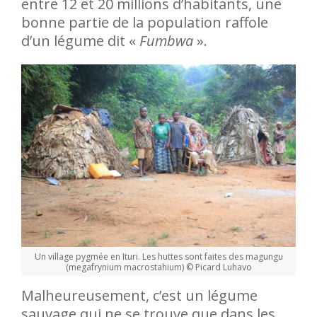
entre 12 et 20 millions d’habitants, une
bonne partie de la population raffole
d’un légume dit «
Fumbwa
».
Un village pygmée en Ituri. Les huttes sont faites des magungu
(megafrynium macrostahium) © Picard Luhavo
Malheureusement, c’est un légume
sauvage qui ne se trouve que dans les