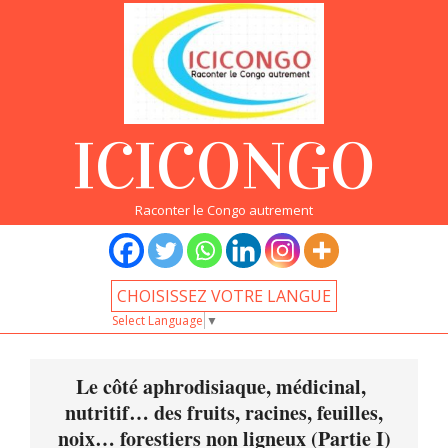
Skip
to
content
ICICONGO
Raconter le Congo autrement
CHOISISSEZ VOTRE LANGUE
Select Language
▼
Primary
Navigation
Le côté aphrodisiaque, médicinal,
Menu
nutritif… des fruits, racines, feuilles,
noix… forestiers non ligneux (Partie I)