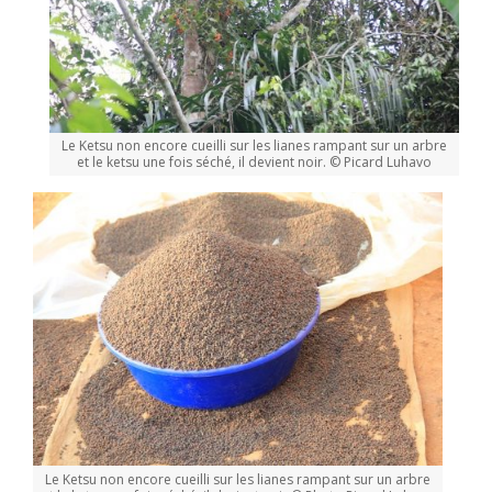
Le Ketsu non encore cueilli sur les lianes rampant sur un arbre
et le ketsu une fois séché, il devient noir. © Picard Luhavo
Le Ketsu non encore cueilli sur les lianes rampant sur un arbre