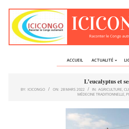
Skip
to
ICICO
content
Raconter le Congo au
ACCUEIL
ACTUALITÉ
LI
L’eucalyptus et ses
BY:
ICICONGO
ON:
28 MARS 2022
IN:
AGRICULTURE
,
CL
MÉDECINE TRADITIONNELLE
,
P