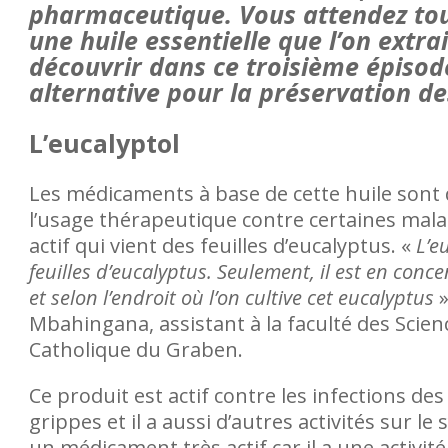
pharmaceutique. Vous attendez touj
une huile essentielle que l’on extrai
découvrir dans ce troisième épisode
alternative pour la préservation des
L’eucalyptol
Les médicaments à base de cette huile son
l’usage thérapeutique contre certaines maladi
actif qui vient des feuilles d’eucalyptus. «
L’e
feuilles d’eucalyptus. Seulement, il est en conc
et selon l’endroit où l’on cultive cet eucalyptus
»
Mbahingana, assistant à la faculté des Scie
des violences en ligne
Catholique du Graben.
plainte
Ce produit est actif contre les infections de
grippes et il a aussi d’autres activités sur l
un médicament très actif car il a une activit