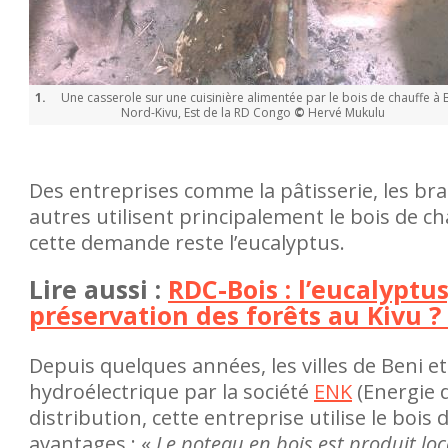
1.
Une casserole sur une cuisinière alimentée par le bois de chauffe à 
Nord-Kivu, Est de la RD Congo
©
Hervé Mukulu
Des entreprises comme la pâtisserie, les bras
autres utilisent principalement le bois de c
cette demande reste l’eucalyptus.
Lire aussi :
RDC-Bois : l’eucalyptu
préservation des forêts au Kivu ? 
Depuis quelques années, les villes de Beni 
hydroélectrique par la société
ENK
(Energie d
distribution, cette entreprise utilise le bo
avantages : «
Le poteau en bois est produit lo