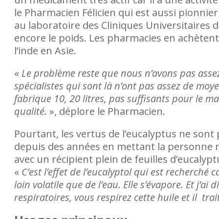
de Butembo et ailleurs,
le Pharmacien Félicien qui est aussi pionnier
 subissent des violences,
au laboratoire des Cliniques Universitaires 
ns, menaces ainsi que du
encore le poids. Les pharmacies en achètent
l’inde en Asie.
«
Le problème reste que nous n’avons pas assez
spécialistes qui sont là n’ont pas assez de moy
fabrique 10, 20 litres, pas suffisants pour le 
qualité.
», déplore le Pharmacien.
Pourtant, les vertus de l’eucalyptus ne sont
depuis des années en mettant la personne m
avec un récipient plein de feuilles d’eucalyp
«
C’est l’effet de l’eucalyptol qui est recherché ca
loin volatile que de l’eau. Elle s’évapore. Et j’ai 
respiratoires, vous respirez cette huile et il tra