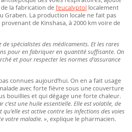
 de la fabrication de
l’eucalyptol
localement
du Graben. La production locale ne fait pas
Dans ses recherches sur le genre, la communi
 provenant de Kinshasa, à 2000 km voire de
processus de paix en RDC, Rose Kahambu T
des faiblesses majeures dans l’application de
particulier la
 de spécialistes des médicaments. Et les rares
ens pour en fabriquer en quantité suffisante. On
marché et pour respecter les normes d’assurance
 pas connues aujourd’hui. On en a fait usage
alade avec forte fièvre sous une couverture
tus bouillies et qui dégage une forte chaleur.
r c’est une huile essentielle. Elle est volatile, de
dit qu’elle est active contre les infections des voies
ite votre maladie.
», explique le pharmacien.