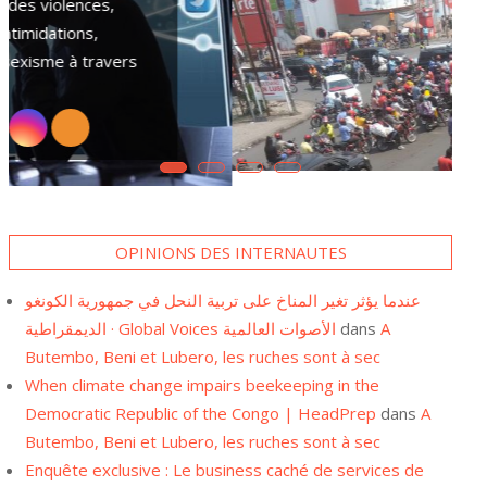
plusieurs hommes et femmes chefs de
ménages se tournent vers le pari foot.
cation publique et
L’Est de la République Démocratique du Congo-RDC
Ceci depuis l’occupation de
uombeane révèle
depuis plusieurs années des conflits armés. Des fi
 ces accords, en
pygmées sont parmi les plus victimes. Elles subiss
de violence
OPINIONS DES INTERNAUTES
عندما يؤثر تغير المناخ على تربية النحل في جمهورية الكونغو
الديمقراطية · Global Voices الأصوات العالمية
dans
A
Butembo, Beni et Lubero, les ruches sont à sec
When climate change impairs beekeeping in the
Democratic Republic of the Congo | HeadPrep
dans
A
Butembo, Beni et Lubero, les ruches sont à sec
Enquête exclusive : Le business caché de services de
santé publique aux frontières congolaises Une - REJI-