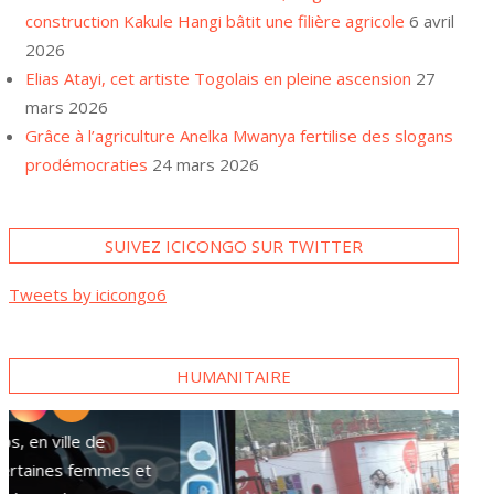
construction Kakule Hangi bâtit une filière agricole
6 avril
2026
Elias Atayi, cet artiste Togolais en pleine ascension
27
mars 2026
Grâce à l’agriculture Anelka Mwanya fertilise des slogans
prodémocraties
24 mars 2026
SUIVEZ ICICONGO SUR TWITTER
A Goma, plusieurs familles
Tweets by icicongo6
se tournent vers des paris
sportifs pour survivre
HUMANITAIRE
Ces superstitions qui accentuent les v
ords de paix
sexuelles contre des pygmées dans l’E
RDC
Dans la ville de Goma, chef-lieu de la
province du Nord-Kivu, pour survivre,