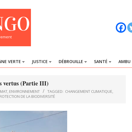
NGO
trement
GNE VERTE
JUSTICE
DÉBROUILLE
SANTÉ
AMBU 
Primary
Navigation
Menu
 vertus (Partie III)
IMAT
,
ENVIRONNEMENT
TAGGED:
CHANGEMENT CLIMATIQUE
,
ROTECTION DE LA BIODIVERSITÉ