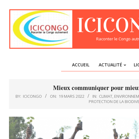
Skip
to
ICICO
content
Raconter le Congo au
ACCUEIL
ACTUALITÉ
LI
Mieux communiquer pour mieux c
BY:
ICICONGO
ON:
19 MARS 2022
IN:
CLIMAT
,
ENVIRONNEM
PROTECTION DE LA BIODIV