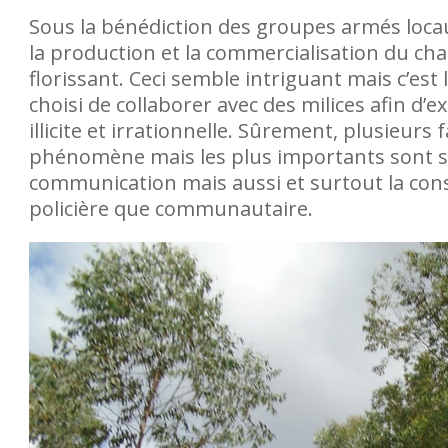
de Butembo et ailleurs,
Sous la bénédiction des groupes armés locaux
 subissent des violences,
la production et la commercialisation du ch
ns, menaces ainsi que du
florissant. Ceci semble intriguant mais c’est 
choisi de collaborer avec des milices afin d’
illicite et irrationnelle. Sûrement, plusieurs
phénomène mais les plus importants sont surto
communication mais aussi et surtout la cons
policière que communautaire.