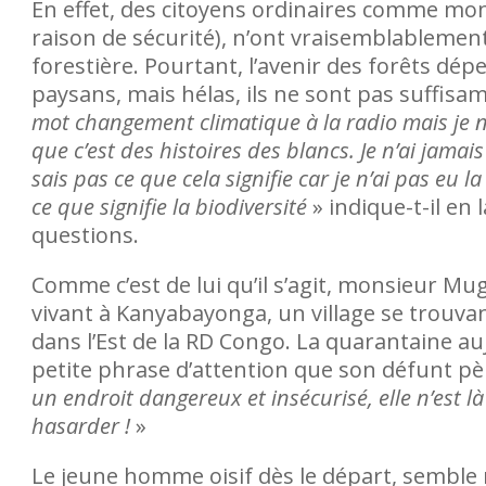
En effet, des citoyens ordinaires comme m
raison de sécurité), n’ont vraisemblableme
forestière. Pourtant, l’avenir des forêts dé
paysans, mais hélas, ils ne sont pas suffis
mot changement climatique à la radio mais je ne 
que c’est des histoires des blancs. Je n’ai jamai
sais pas ce que cela signifie car je n’ai pas eu l
ce que signifie la biodiversité
» indique-t-il en
questions.
Comme c’est de lui qu’il s’agit, monsieur Mu
vivant à Kanyabayonga, un village se trouvant
dans l’Est de la RD Congo. La quarantaine au
petite phrase d’attention que son défunt pèr
un endroit dangereux et insécurisé, elle n’est l
hasarder !
»
Le jeune homme oisif dès le départ, semble