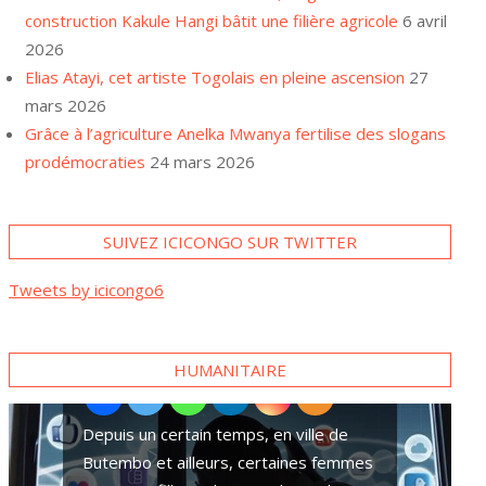
construction Kakule Hangi bâtit une filière agricole
6 avril
2026
Elias Atayi, cet artiste Togolais en pleine ascension
27
mars 2026
Grâce à l’agriculture Anelka Mwanya fertilise des slogans
prodémocraties
24 mars 2026
SUIVEZ ICICONGO SUR TWITTER
A Goma, plusieurs familles
Tweets by icicongo6
se tournent vers des paris
sportifs pour survivre
HUMANITAIRE
Ces superstitions qui accentuent les v
ords de paix
sexuelles contre des pygmées dans l’E
RDC
Dans la ville de Goma, chef-lieu de la
province du Nord-Kivu, pour survivre,