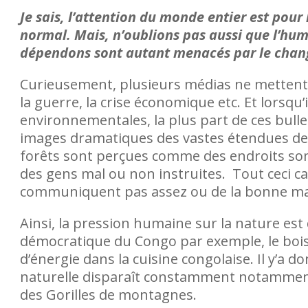
Je sais, l’attention du monde entier est pour 
normal. Mais, n’oublions pas aussi que l’hu
dépendons sont autant menacés par le chan
Curieusement, plusieurs médias ne mettent
la guerre, la crise économique etc. Et lorsqu
environnementales, la plus part de ces bulle
images dramatiques des vastes étendues de t
forêts sont perçues comme des endroits so
des gens mal ou non instruites. Tout ceci ca
communiquent pas assez ou de la bonne man
Ainsi, la pression humaine sur la nature est
des violences en ligne
démocratique du Congo par exemple, le bois 
plainte
d’énergie dans la cuisine congolaise. Il y’a d
naturelle disparaît constamment notamment
des Gorilles de montagnes.