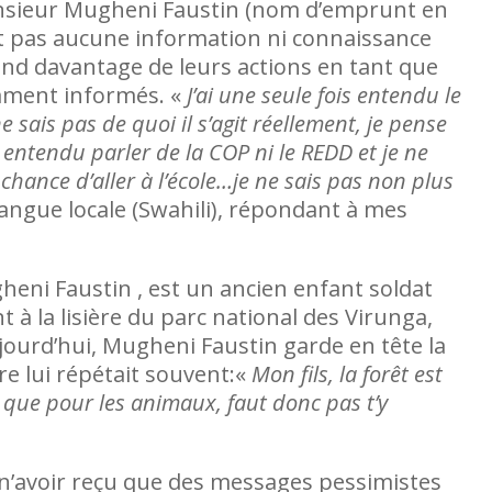
onsieur Mugheni Faustin (nom d’emprunt en
nt pas aucune information ni connaissance
pend davantage de leurs actions en tant que
amment informés. «
J’ai une seule fois entendu le
sais pas de quoi il s’agit réellement, je pense
s entendu parler de la COP ni le REDD et je ne
a chance d’aller à l’école…je ne sais pas non plus
 langue locale (Swahili), répondant à mes
gheni Faustin , est un ancien enfant soldat
 à la lisière du parc national des Virunga,
jourd’hui, Mugheni Faustin garde en tête la
e lui répétait souvent:«
Mon fils, la forêt est
à que pour les animaux, faut donc pas t’y
 n’avoir reçu que des messages pessimistes