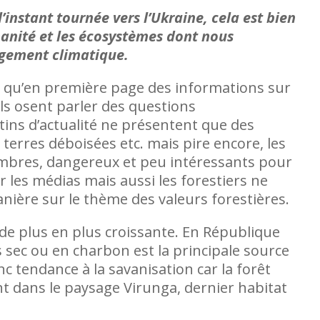
l’instant tournée vers l’Ukraine, cela est bien
manité et les écosystèmes dont nous
gement climatique.
 qu’en première page des informations sur
’ils osent parler des questions
tins d’actualité ne présentent que des
erres déboisées etc. mais pire encore, les
mbres, dangereux et peu intéressants pour
r les médias mais aussi les forestiers ne
ière sur le thème des valeurs forestières.
 de plus en plus croissante. En République
sec ou en charbon est la principale source
onc tendance à la savanisation car la forêt
Les femmes très absentes des acc
 dans le paysage Virunga, dernier habitat
en RDC