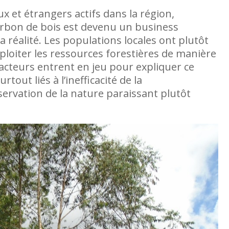
 et étrangers actifs dans la région,
arbon de bois est devenu un business
Dans ses recherches sur le genre, la communi
la réalité. Les populations locales ont plutôt
processus de paix en RDC, Rose Kahambu T
exploiter les ressources forestières de manière
des faiblesses majeures dans l’application de
 facteurs entrent en jeu pour expliquer ce
particulier la
ut liés à l’inefficacité de la
ervation de la nature paraissant plutôt