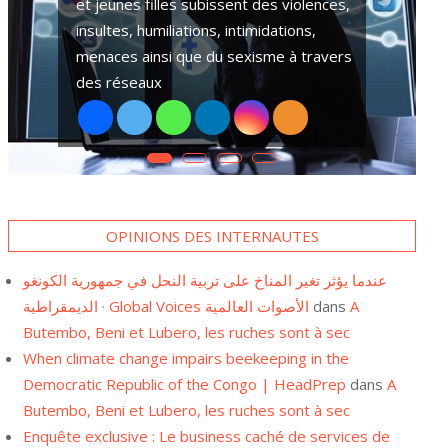
plusieurs hommes et femmes chefs de
ménages se tournent vers le pari foot.
cation publique et
L’Est de la République Démocratique du Congo-RDC
Ceci depuis l’occupation de
uombeane révèle
depuis plusieurs années des conflits armés. Des fi
 ces accords, en
pygmées sont parmi les plus victimes. Elles subiss
de violence
OPINIONS DES INTERNAUTES
عندما يؤثر تغير المناخ على تربية النحل في جمهورية الكونغو
الديمقراطية · Global Voices الأصوات العالمية
dans
A
Butembo, Beni et Lubero, les ruches sont à sec
When climate change impairs beekeeping in the
Democratic Republic of the Congo | HeadPrep
dans
A
Butembo, Beni et Lubero, les ruches sont à sec
Enquête exclusive : Le business caché de services de
santé publique aux frontières congolaises Une - REJI-