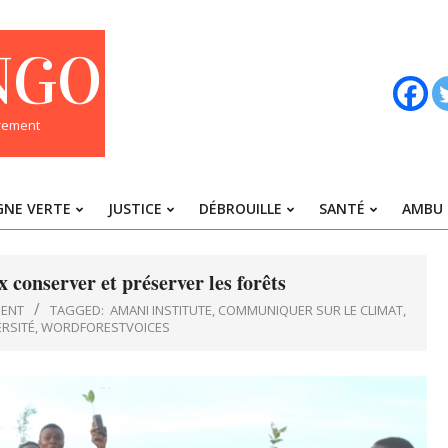
NGO
trement
GNE VERTE
JUSTICE
DÉBROUILLE
SANTÉ
AMBU 
Primary
Navigation
Menu
onserver et préserver les forêts
ENT
TAGGED:
AMANI INSTITUTE
,
COMMUNIQUER SUR LE CLIMAT
,
ERSITÉ
,
WORDFORESTVOICES