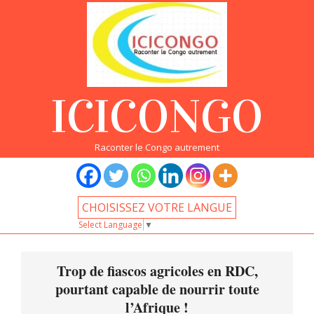
Skip
to
content
ICICONGO
Raconter le Congo autrement
CHOISISSEZ VOTRE LANGUE
Select Language
▼
Primary
Navigation
Trop de fiascos agricoles en RDC,
Menu
pourtant capable de nourrir toute
l’Afrique !