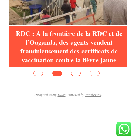
es
RDC : A la frontière de la RDC et de
l’Ouganda, des agents vendent
frauduleusement des certificats de
vaccination contre la fièvre jaune
Designed using
Unos
. Powered by
WordPress
.