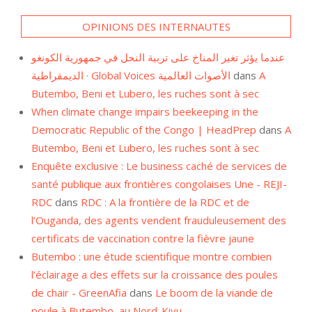
OPINIONS DES INTERNAUTES
عندما يؤثر تغير المناخ على تربية النحل في جمهورية الكونغو
الديمقراطية · Global Voices الأصوات العالمية
dans
A
Butembo, Beni et Lubero, les ruches sont à sec
When climate change impairs beekeeping in the
Democratic Republic of the Congo | HeadPrep
dans
A
Butembo, Beni et Lubero, les ruches sont à sec
Enquête exclusive : Le business caché de services de
santé publique aux frontières congolaises Une - REJI-
RDC
dans
RDC : A la frontière de la RDC et de
l’Ouganda, des agents vendent frauduleusement des
certificats de vaccination contre la fièvre jaune
Butembo : une étude scientifique montre combien
l’éclairage a des effets sur la croissance des poules
de chair - GreenAfia
dans
Le boom de la viande de
poule à Butembo, au Nord-Kivu