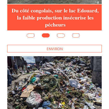
à
Du côté congolais, sur le lac Edouard,
la faible production insécurise les
pécheurs
ENVIRON