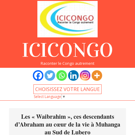
Skip
to
content
ICICONGO
Raconter le Congo autrement
CHOISISSEZ VOTRE LANGUE
Select Language
▼
Primary
Navigation
Les « Waibrahim », ces descendants
Menu
d’Abraham au cœur de la vie à Muhanga
au Sud de Lubero